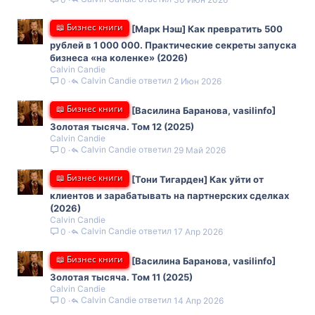
📖 Бизнес книги
[Марк Нэш] Как превратить 500
рублей в 1 000 000. Практические секреты запуска
бизнеса «на коленке» (2026)
Calvin Candie
Calvin Candie
2 Июн 2026
0
📖 Бизнес книги
[Василина Баранова, vasilinfo]
Золотая тысяча. Том 12 (2025)
Calvin Candie
Calvin Candie
29 Май 2026
0
📖 Бизнес книги
[Тони Тигарден] Как уйти от
клиентов и зарабатывать на партнерских сделках
(2026)
Calvin Candie
Calvin Candie
17 Апр 2026
0
📖 Бизнес книги
[Василина Баранова, vasilinfo]
Золотая тысяча. Том 11 (2025)
Calvin Candie
Calvin Candie
14 Апр 2026
0