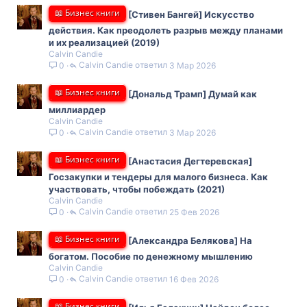
📖 Бизнес книги
[Стивен Бангей] Искусство
действия. Как преодолеть разрыв между планами
и их реализацией (2019)
Calvin Candie
Calvin Candie
3 Мар 2026
0
📖 Бизнес книги
[Дональд Трамп] Думай как
миллиардер
Calvin Candie
Calvin Candie
3 Мар 2026
0
📖 Бизнес книги
[Анастасия Дегтеревская]
Госзакупки и тендеры для малого бизнеса. Как
участвовать, чтобы побеждать (2021)
Calvin Candie
Calvin Candie
25 Фев 2026
0
📖 Бизнес книги
[Александра Белякова] На
богатом. Пособие по денежному мышлению
Calvin Candie
Calvin Candie
16 Фев 2026
0
📖 Бизнес книги