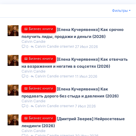
Фильтры
📖 Бизнес книги
[Елена Кучерявенко] Как срочно
получить лиды, продажи и деньги (2026)
Calvin Candie
Calvin Candie
27 Июл 2026
0
📖 Бизнес книги
[Елена Кучерявенко] Как отвечать
на возражения и негатив в соцсетях (2026)
Calvin Candie
Calvin Candie
11 Июл 2026
0
📖 Бизнес книги
[Елена Кучерявенко] Как
продавать дорого без стыда и давления (2026)
Calvin Candie
Calvin Candie
7 Июл 2026
0
📖 Бизнес книги
[Дмитрий Зверев] Нейросетевые
лендинги (2026)
Calvin Candie
Calvin Candie
30 Июн 2026
0