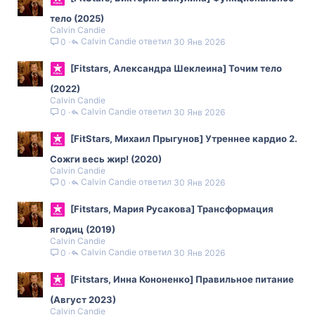
тело (2025)
Calvin Candie
Calvin Candie
30 Янв 2026
0
[Fitstars, Александра Шеклеина] Точим тело
(2022)
Calvin Candie
Calvin Candie
30 Янв 2026
0
[FitStars, Михаил Прыгунов] Утреннее кардио 2.
Сожги весь жир! (2020)
Calvin Candie
Calvin Candie
30 Янв 2026
0
[Fitstars, Мария Русакова] Трансформация
ягодиц (2019)
Calvin Candie
Calvin Candie
30 Янв 2026
0
[Fitstars, Инна Кононенко] Правильное питание
(Август 2023)
Calvin Candie