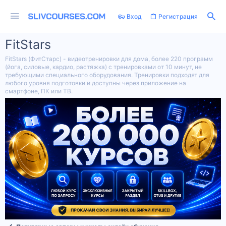
Вход
Регистрация
FitStars
FitStars (ФитСтарс) - видеотренировки для дома, более 220 программ
(йога, силовые, кардио, растяжка) с тренировками от 10 минут, не
требующими специального оборудования. Тренировки подходят для
любого уровня подготовки и доступны через приложение на
смартфоне, ПК или ТВ.