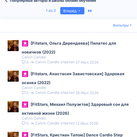
Популярные авторы и школы онлайн обучения
Last
1 из 3
Вперёд
Фильтры
[Fitstars, Ольга Дерендеева] Пилатес для
новичков (2022)
Calvin Candie
Calvin Candie
27 Июл 2026
0
[Fitstars, Анастасия Завистовская] Здоровая
осанка (2022)
Calvin Candie
Calvin Candie
26 Июл 2026
0
[FitStars, Михаил Полуэктов] Здоровый сон для
активной жизни (2026)
Calvin Candie
Calvin Candie
12 Июл 2026
0
[FitStars, Кристиан Тапою] Dance Cardio Step