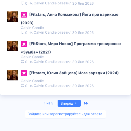
Calvin Candie
30 Янв 2026
0
[Fitstars, Анна Колмакова] Йога при варикозе
(2023)
Calvin Candie
Calvin Candie
30 Янв 2026
0
[FitStars, Мира Новак] Программа тренировок:
«Зумба» (2021)
Calvin Candie
Calvin Candie
30 Янв 2026
0
[Fitstars, Юлия Зайцева] Йога зарядки (2024)
Calvin Candie
Calvin Candie
30 Янв 2026
0
Last
1 из 3
Вперёд
Войдите или зарегистрируйтесь для ответа.