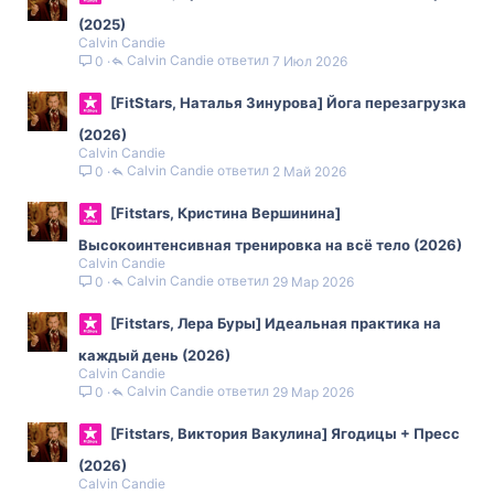
(2025)
Calvin Candie
Calvin Candie
7 Июл 2026
0
[FitStars, Наталья Зинурова] Йога перезагрузка
(2026)
Calvin Candie
Calvin Candie
2 Май 2026
0
[Fitstars, Кристина Вершинина]
Высокоинтенсивная тренировка на всё тело (2026)
Calvin Candie
Calvin Candie
29 Мар 2026
0
[Fitstars, Лера Буры] Идеальная практика на
каждый день (2026)
Calvin Candie
Calvin Candie
29 Мар 2026
0
[Fitstars, Виктория Вакулина] Ягодицы + Пресс
(2026)
Calvin Candie