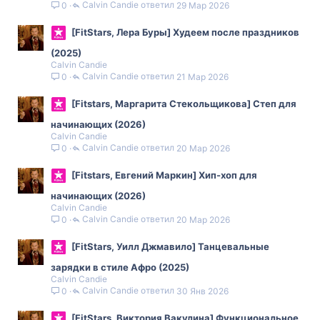
Calvin Candie
29 Мар 2026
0
[FitStars, Лера Буры] Худеем после праздников
(2025)
Calvin Candie
Calvin Candie
21 Мар 2026
0
[Fitstars, Маргарита Стекольщикова] Степ для
начинающих (2026)
Calvin Candie
Calvin Candie
20 Мар 2026
0
[Fitstars, Евгений Маркин] Хип-хоп для
начинающих (2026)
Calvin Candie
Calvin Candie
20 Мар 2026
0
[FitStars, Уилл Джмавило] Танцевальные
зарядки в стиле Афро (2025)
Calvin Candie
Calvin Candie
30 Янв 2026
0
[FitStars, Виктория Вакулина] Функциональное