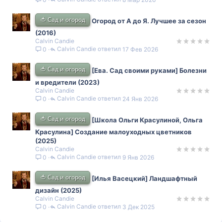
🍅 Сад и огород
Огород от А до Я. Лучшее за сезон
(2016)
Calvin Candie
Calvin Candie
17 Фев 2026
0
🍅 Сад и огород
[Ева. Сад своими руками] Болезни
и вредители (2023)
Calvin Candie
Calvin Candie
24 Янв 2026
0
🍅 Сад и огород
[Школа Ольги Красулиной, Ольга
Красулина] Создание малоуходных цветников
(2025)
Calvin Candie
Calvin Candie
9 Янв 2026
0
🍅 Сад и огород
[Илья Васецкий] Ландшафтный
дизайн (2025)
Calvin Candie
Calvin Candie
3 Дек 2025
0