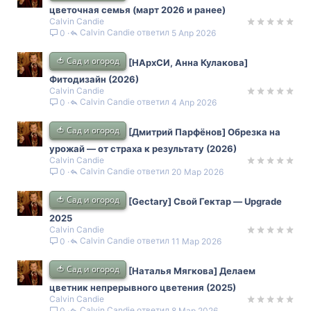
цветочная семья (март 2026 и ранее)
Calvin Candie
Calvin Candie
5 Апр 2026
0
🍅 Сад и огород
[НАрхСИ, Анна Кулакова]
Фитодизайн (2026)
Calvin Candie
Calvin Candie
4 Апр 2026
0
🍅 Сад и огород
[Дмитрий Парфёнов] Обрезка на
урожай — от страха к результату (2026)
Calvin Candie
Calvin Candie
20 Мар 2026
0
🍅 Сад и огород
[Gectary] Свой Гектар — Upgrade
2025
Calvin Candie
Calvin Candie
11 Мар 2026
0
🍅 Сад и огород
[Наталья Мягкова] Делаем
цветник непрерывного цветения (2025)
Calvin Candie
Calvin Candie
8 Мар 2026
0