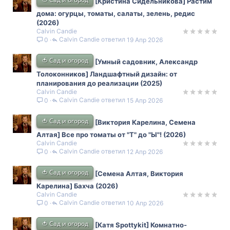
[Кристина Сидельникова] Растим
дома: огурцы, томаты, салаты, зелень, редис
(2026)
Calvin Candie
Calvin Candie
19 Апр 2026
0
🍅 Сад и огород
[Умный садовник, Александр
Толоконников] Ландшафтный дизайн: от
планирования до реализации (2025)
Calvin Candie
Calvin Candie
15 Апр 2026
0
🍅 Сад и огород
[Виктория Карелина, Семена
Алтая] Все про томаты от "Т" до "Ы"! (2026)
Calvin Candie
Calvin Candie
12 Апр 2026
0
🍅 Сад и огород
[Семена Алтая, Виктория
Карелина] Бахча (2026)
Calvin Candie
Calvin Candie
10 Апр 2026
0
🍅 Сад и огород
[Катя Spottykit] Комнатно-