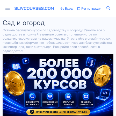
Вход
Регистрация
Сад и огород
Скачать бесплатно курсы по садоводству и огороду! Узнайте всё о
садоводстве и получайте ценные советы от специалистов по
созданию экосистемы на вашем участке. Участвуйте в онлайн-уроках,
посвящённых оформлению небольших цветников для благоустройства
как интерьера, так и экстерьера. Раскройте свои способности в
садоводстве!