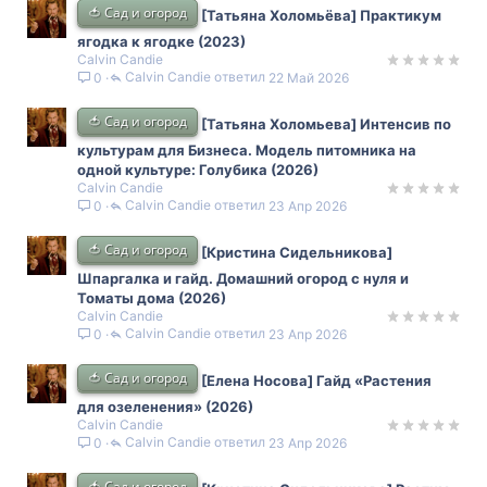
🍅 Сад и огород
[Татьяна Холомьёва] Практикум
ягодка к ягодке (2023)
Calvin Candie
Calvin Candie
22 Май 2026
0
🍅 Сад и огород
[Татьяна Холомьева] Интенсив по
культурам для Бизнеса. Модель питомника на
одной культуре: Голубика (2026)
Calvin Candie
Calvin Candie
23 Апр 2026
0
🍅 Сад и огород
[Кристина Сидельникова]
Шпаргалка и гайд. Домашний огород с нуля и
Томаты дома (2026)
Calvin Candie
Calvin Candie
23 Апр 2026
0
🍅 Сад и огород
[Елена Носова] Гайд «Растения
для озеленения» (2026)
Calvin Candie
Calvin Candie
23 Апр 2026
0
🍅 Сад и огород