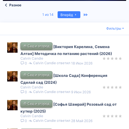
Разное
Last
1 из 14
Вперёд
Фильтры
🍅 Сад и огород
[Виктория Карелина, Семена
Алтая] Методичка по питанию растений (2026)
Calvin Candie
Calvin Candie
18 Июн 2026
0
🍅 Сад и огород
[Школа Сада] Конференция
Сделай сад (2024)
Calvin Candie
Calvin Candie
9 Июн 2026
0
🍅 Сад и огород
[Софья Шамрай] Розовый сад от
кутюр (2025)
Calvin Candie
Calvin Candie
28 Май 2026
0