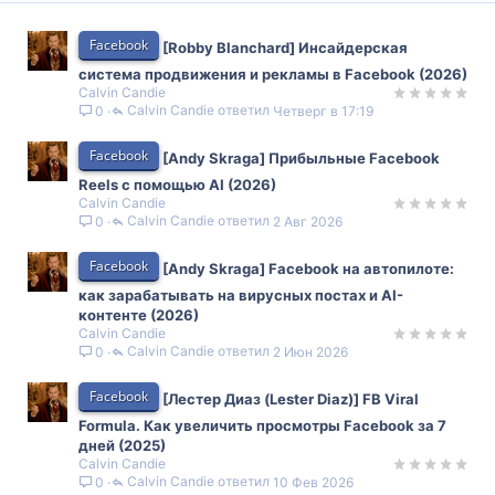
Facebook
[Robby Blanchard] Инсайдерская
система продвижения и рекламы в Facebook (2026)
Calvin Candie
Calvin Candie
Четверг в 17:19
0
Facebook
[Andy Skraga] Прибыльные Facebook
Reels с помощью AI (2026)
Calvin Candie
Calvin Candie
2 Авг 2026
0
Facebook
[Andy Skraga] Facebook на автопилоте:
как зарабатывать на вирусных постах и AI-
контенте (2026)
Calvin Candie
Calvin Candie
2 Июн 2026
0
Facebook
[Лестер Диаз (Lester Diaz)] FB Viral
Formula. Как увеличить просмотры Facebook за 7
дней (2025)
Calvin Candie
Calvin Candie
10 Фев 2026
0