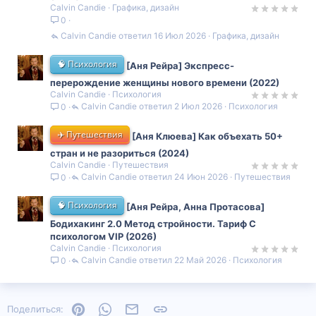
Calvin Candie
Графика, дизайн
0
Calvin Candie
16 Июл 2026
Графика, дизайн
🧠 Психология
[Аня Рейра] Экспресс-
перерождение женщины нового времени (2022)
Calvin Candie
Психология
Calvin Candie
2 Июл 2026
Психология
0
✈️ Путешествия
[Аня Клюева] Как объехать 50+
стран и не разориться (2024)
Calvin Candie
Путешествия
Calvin Candie
24 Июн 2026
Путешествия
0
🧠 Психология
[Аня Рейра, Анна Протасова]
Бодихакинг 2.0 Метод стройности. Тариф С
психологом VIP (2026)
Calvin Candie
Психология
Calvin Candie
22 Май 2026
Психология
0
Pinterest
WhatsApp
Электронная почта
Ссылка
Поделиться: