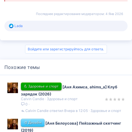
Последнее редактирование модератором:
4 Янв 2026
Р
Lada
е
а
к
ц
и
Войдите или зарегистрируйтесь для ответа.
и
:
Похожие темы
💪 Здоровье и спорт
[Аня Ахимса, ahims_a] Клуб
зарядок (2026)
Calvin Candie
Здоровье и спорт
0
Calvin Candie
Вчера в 12:05
Здоровье и спорт
🎨 Дизайн
[Аня Белоусова] Пейзажный скетчинг
(2019)