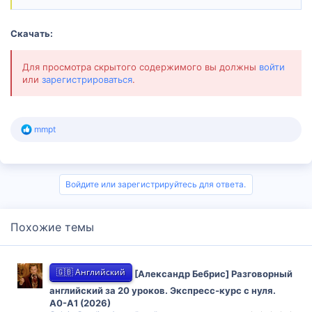
Скачать:
Для просмотра скрытого содержимого вы должны
войти
или
зарегистрироваться
.
Р
mmpt
е
а
к
ц
и
Войдите или зарегистрируйтесь для ответа.
и
:
Похожие темы
🇬🇧 Английский
[Александр Бебрис] Разговорный
английский за 20 уроков. Экспресс-курс с нуля.
A0-A1 (2026)