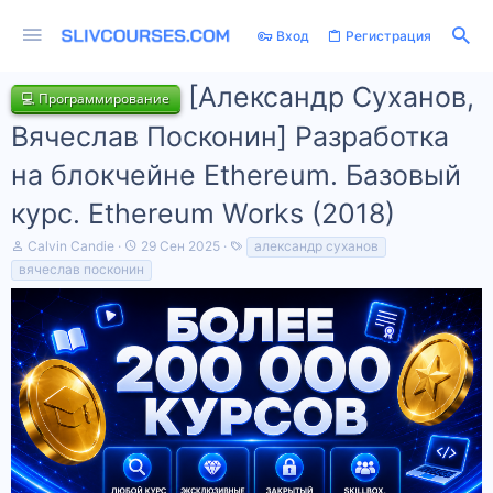
Вход
Регистрация
[Александр Суханов,
💻 Программирование
Вячеслав Посконин] Разработка
на блокчейне Ethereum. Базовый
курс. Ethereum Works (2018)
А
Д
Т
Calvin Candie
29 Сен 2025
александр суханов
в
а
е
вячеслав посконин
т
т
г
о
а
и
р
н
т
а
е
ч
м
а
ы
л
а