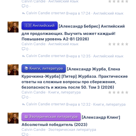
Calvin Candie
Английский язык
0
Calvin Candie
Вчера в 17:24
Английский язык
🇬🇧 Английский
[Александр Бебрис] Английский
для продолжающих. Выучить может каждый!
Повышаем уровень A2-B1 (2026)
Calvin Candie
Английский язык
0
Calvin Candie
Вчера в 12:35
Английский язык
📚 Книги, литература
[Александр Журба, Елена
Курочкина-Журба] [Питер] Журбаза. Практические
ответы на сложные вопросы про сбережения,
безопасность и жизнь после 50. Том 3 (2026)
Calvin Candie
Книги, литература
0
Calvin Candie
Вчера в 12:32
Книги, литература
📖 Эзотерическая литература
[Александр Клинг]
Абсолютный победитель (2023)
Calvin Candie
Эзотерическая литература
0