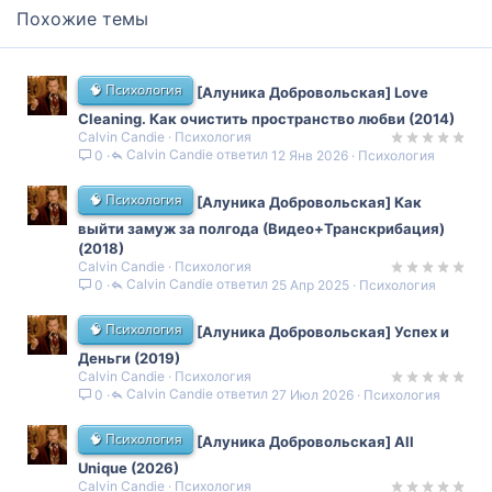
Похожие темы
🧠 Психология
[Алуника Добровольская] Love
Cleaning. Как очистить пространство любви (2014)
Calvin Candie
Психология
Calvin Candie
12 Янв 2026
Психология
0
🧠 Психология
[Алуника Добровольская] Как
выйти замуж за полгода (Видео+Транскрибация)
(2018)
Calvin Candie
Психология
Calvin Candie
25 Апр 2025
Психология
0
🧠 Психология
[Алуника Добровольская] Успех и
Деньги (2019)
Calvin Candie
Психология
Calvin Candie
27 Июл 2026
Психология
0
🧠 Психология
[Алуника Добровольская] All
Unique (2026)
Calvin Candie
Психология