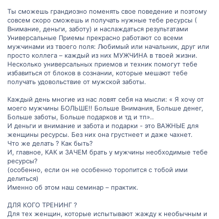
Ты сможешь грандиозно поменять свое поведение и поэтому
совсем скоро сможешь и получать нужные тебе ресурсы (
Внимание, деньги, заботу) и наслаждаться результатами
Универсальные Приемы прекрасно работают со всеми
мужчинами из твоего поля: Любимый или начальник, друг или
просто коллега – каждый из них МУЖЧИНА в твоей жизни.
Несколько универсальных приемов и техник помогут тебе
избавиться от блоков в сознании, которые мешают тебе
получать удовольствие от мужской заботы.
Каждый день многие из нас ловят себя на мысли: « Я хочу от
моего мужчины БОЛЬШЕ!! Больше Внимания, Больше денег,
Больше заботы, Больше подарков и тд и тп»..
И деньги и внимание и забота и подарки - это ВАЖНЫЕ для
женщины ресурсы. Без них она грустнеет и даже чахнет.
Что же делать ? Как быть?
И, главное, КАК и ЗАЧЕМ брать у мужчины необходимые тебе
ресурсы?
(особенно, если он не особенно торопится с тобой ими
делиться)
Именно об этом наш семинар – практик.
ДЛЯ КОГО ТРЕНИНГ ?
Для тех женщин, которые испытывают жажду к необычным и