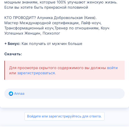
мощным знаниям, которые 100% улучшают женскую жизнь.
Если вы хотите быть прекрасной половиной
КТО ПРОВОДИТ? Алуника Добровольская (Киев).
Мастер Международной сертификации, Лайф-коуч,
Трансформационный коуч,Тренер по отношениям, Коуч
Успешных Женщин, Психолог
+ Бонус:
Как получать от мужчин больше
Скачать:
Для просмотра скрытого содержимого вы должны
войти
или
зарегистрироваться
.
Р
Annaa
е
а
к
ц
и
Войдите или зарегистрируйтесь для ответа.
и
: