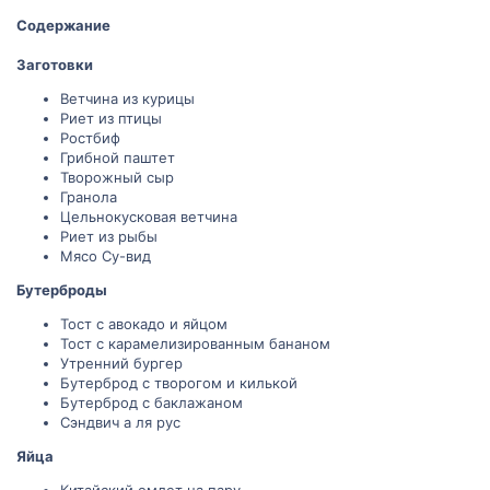
Содержание
Заготовки
Ветчина из курицы
Риет из птицы
Ростбиф
Грибной паштет
Творожный сыр
Гранола
Цельнокусковая ветчина
Риет из рыбы
Мясо Су-вид
Бутерброды
Тост с авокадо и яйцом
Тост с карамелизированным бананом
Утренний бургер
Бутерброд с творогом и килькой
Бутерброд с баклажаном
Сэндвич а ля рус
Яйца
Китайский омлет на пару