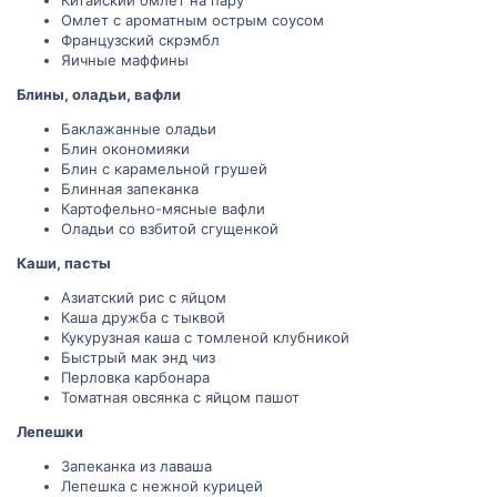
Омлет с ароматным острым соусом
Французский скрэмбл
Яичные маффины
Блины, оладьи, вафли
Баклажанные оладьи
Блин окономияки
Блин с карамельной грушей
Блинная запеканка
Картофельно-мясные вафли
Оладьи со взбитой сгущенкой
Каши, пасты
Азиатский рис с яйцом
Каша дружба с тыквой
Кукурузная каша с томленой клубникой
Быстрый мак энд чиз
Перловка карбонара
Томатная овсянка с яйцом пашот
Лепешки
Запеканка из лаваша
Лепешка с нежной курицей