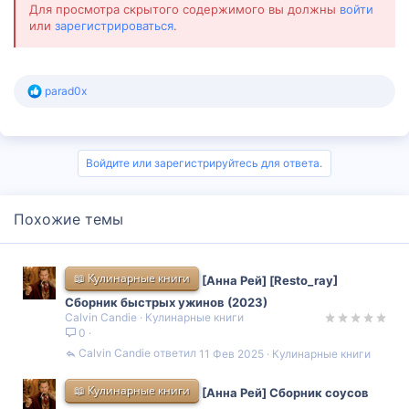
Для просмотра скрытого содержимого вы должны
войти
или
зарегистрироваться
.
Р
parad0x
е
а
к
ц
и
Войдите или зарегистрируйтесь для ответа.
и
:
Похожие темы
📖 Кулинарные книги
[Анна Рей] [Resto_ray]
Сборник быстрых ужинов (2023)
Calvin Candie
Кулинарные книги
0
Calvin Candie
11 Фев 2025
Кулинарные книги
📖 Кулинарные книги
[Анна Рей] Сборник соусов