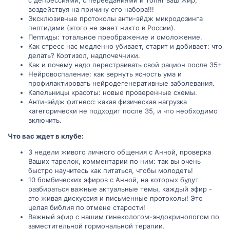
с депрессиями, с перееданиями и топят ваш жир,
воздействуя на причину его набора!!!
Эксклюзивные протоколы анти-эйдж микродозинга
пептидами (этого не знает никто в России).
Пептиды: тотальное преображение и омоложение.
Как стресс нас медленно убивает, старит и добивает: что
делать? Кортизол, надпочечники.
Как и почему надо перестраивать свой рацион после 35+
Нейровоспаление: как вернуть ясность ума и
профилактировать нейродегенеративные заболевания.
Капельницы красоты: новые проверенные схемы.
Анти-эйдж фитнесс: какая физическая нагрузка
категорически не подходит после 35, и что необходимо
включить.
Что вас ждет в клубе:
3 недели живого личного общения с Анной, проверка
Ваших тарелок, комментарии по ним: так вы очень
быстро научитесь как питаться, чтобы молодеть!
10 бомбических эфиров с Анной, на которых будут
разбираться важные актуальные темы, каждый эфир -
это живая дискуссия и письменные протоколы! Это
целая библия по отмене старости!
Важный эфир с нашим гинекологом-эндокринологом по
заместительной гормональной терапии.