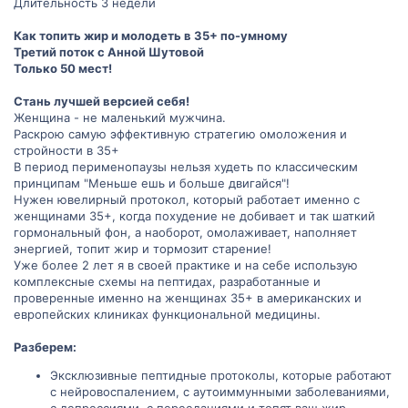
Длительность 3 недели
Как топить жир и молодеть в 35+ по-умному
Третий поток с Анной Шутовой
Только 50 мест!
Стань лучшей версией себя!
Женщина - не маленький мужчина.
Раскрою самую эффективную стратегию омоложения и
стройности в 35+
В период перименопаузы нельзя худеть по классическим
принципам "Меньше ешь и больше двигайся"!
Нужен ювелирный протокол, который работает именно с
женщинами 35+, когда похудение не добивает и так шаткий
гормональный фон, а наоборот, омолаживает, наполняет
энергией, топит жир и тормозит старение!
Уже более 2 лет я в своей практике и на себе использую
комплексные схемы на пептидах, разработанные и
проверенные именно на женщинах 35+ в американских и
европейских клиниках функциональной медицины.
Разберем:
Эксклюзивные пептидные протоколы, которые работают
с нейровоспалением, с аутоиммунными заболеваниями,