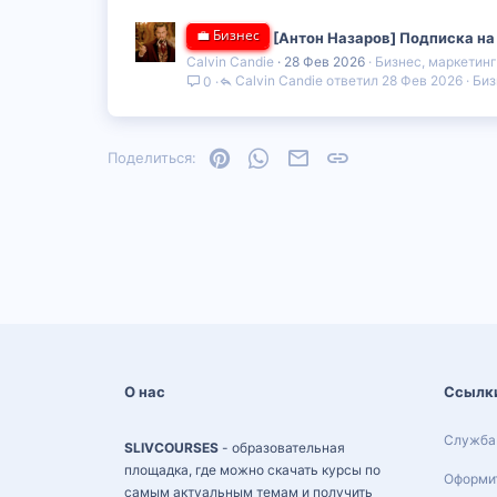
💼 Бизнес
[Антон Назаров] Подписка на
Calvin Candie
28 Фев 2026
Бизнес, маркетин
Calvin Candie
28 Фев 2026
Биз
0
Pinterest
WhatsApp
Электронная почта
Ссылка
Поделиться:
О нас
Ссылк
Служба
SLIVCOURSES
- образовательная
площадка, где можно скачать курсы по
Оформит
самым актуальным темам и получить