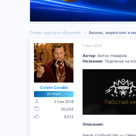
Сливы курсов и обучений
Бизнес, маркетинг и 
1 Ноя 2025
Автор:
Антон Назаров
Название:
Подписка на ко
Calvin Candie
ВЕЧНЫЙ
2 Сен 2018
50,054
6,513
Описание:
Наше сообщество — самый 