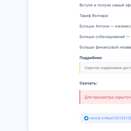
Вступи и получи самый эф
Тариф Волчара:
Больше Антона — ежемеся
Больше собеседований — 
Больше финансовой незав
Подробнее:
Скрытое содержимое дост
Скачать:
Для просмотра скрыто
Р
cancel
и
Иван12312312
е
а