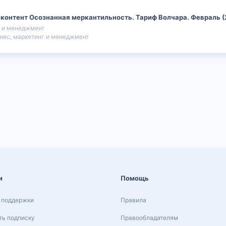
 контент Осознанная меркантильность. Тариф Волчара. Февраль (
г и менеджмент
нес, маркетинг и менеджмент
и
Помощь
 поддержки
Правила
ь подписку
Правообладателям