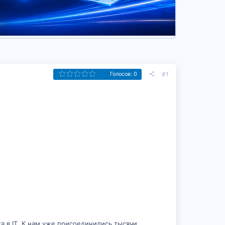
#1
Голосов: 0
 в IT. К нам уже присоединились тысячи