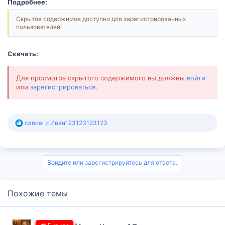
Подробнее:
Скрытое содержимое доступно для зарегистрированных
пользователей!
Скачать:
Для просмотра скрытого содержимого вы должны
войти
или
зарегистрироваться
.
Р
cancel
и
Иван123123123123
е
а
к
ц
и
Войдите или зарегистрируйтесь для ответа.
и
:
Похожие темы