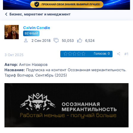
Бизнес, маркетинг и менеджмент
Calvin Candie
ВЕЧНЫЙ
2 Сен 2018
50,053
6,524
#1
Голосов: 0
3 Окт 2025
Автор:
Антон Назаров
Название:
Подписка на контент Осознанная меркантильность.
Тариф Волчара. Сентябрь (2025)