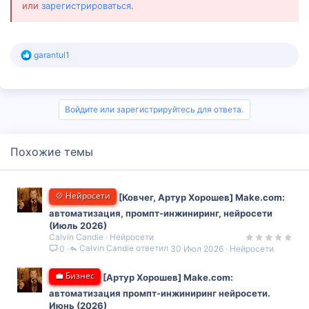
или
зарегистрироваться
.
Р
garantul1
е
а
к
ц
и
Войдите или зарегистрируйтесь для ответа.
и
:
Похожие темы
💠 Нейросети
[Ковчег, Артур Хорошев] Make.com:
автоматизация, промпт-инжиниринг, нейросети
(Июль 2026)
Calvin Candie
Нейросети
Calvin Candie
30 Июл 2026
Нейросети
0
💼 Бизнес
[Артур Хорошев] Make.com:
автоматизация промпт-инжиниринг нейросети.
Июнь (2026)