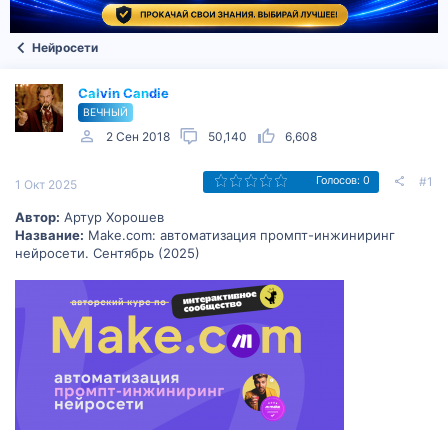
Нейросети
Calvin Candie
ВЕЧНЫЙ
2 Сен 2018
50,140
6,608
#1
Голосов: 0
1 Окт 2025
Автор:
Артур Хорошев
Название:
Make.com: автоматизация промпт-инжиниринг
нейросети. Сентябрь (2025)