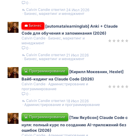
0
Calvin Candie
24 Июл 2026
Бизнес, маркетинг и менеджмент
💼 Бизнес
[automatalearninglab] Anki + Claude
Code для обучения и запоминания (2026)
Calvin Candie
Бизнес, маркетинг и
менеджмент
0
Calvin Candie
21 Июл 2026
Бизнес, маркетинг и менеджмент
💻 Программирование
[Кирилл Мокевнин, Hexlet]
Вайб-кодинг на Claude Code (2026)
Calvin Candie
Администрирование и
программирование
0
Calvin Candie
18 Июл 2026
Администрирование и программирование
💻 Программирование
[Тим Якубсон] Claude Code с
нуля: полный курс по созданию AI-приложений без
ошибок (2026)
Calvin Candie
Администрирование и