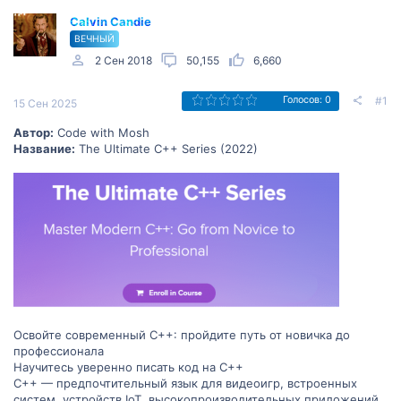
Calvin Candie
ВЕЧНЫЙ
2 Сен 2018
50,155
6,660
#1
Голосов: 0
15 Сен 2025
Автор:
Code with Mosh
Название:
The Ultimate C++ Series (2022)
Освойте современный C++: пройдите путь от новичка до
профессионала
Научитесь уверенно писать код на C++
C++ — предпочтительный язык для видеоигр, встроенных
систем, устройств IoT, высокопроизводительных приложений,