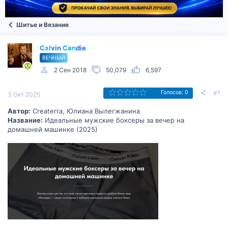
Шитье и Вязание
Calvin Candie
ВЕЧНЫЙ
2 Сен 2018
50,079
6,597
#1
Голосов: 0
3 Окт 2025
Автор:
Createrra, Юлиана Вылегжанина
Название:
Идеальные мужские боксеры за вечер на
домашней машинке (2025)