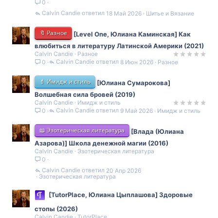
0
Calvin Candie
18 Май 2026
Шитье и Вязание
🔖 Разное
[Level One, Юлиана Каминская] Как
влюбиться в литературу Латинской Америки (2021)
Calvin Candie
Разное
Calvin Candie
8 Июн 2026
Разное
0
💄 Имидж и стиль
[Юлиана Сумарокова]
Волшебная сила бровей (2019)
Calvin Candie
Имидж и стиль
Calvin Candie
9 Май 2026
Имидж и стиль
0
📖 Эзотерическая литература
[Влада (Юлиана
Азарова)] Школа денежной магии (2016)
Calvin Candie
Эзотерическая литература
0
Calvin Candie
20 Апр 2026
Эзотерическая литература
[TutorPlace, Юлиана Цыплашова] Здоровые
стопы (2026)
Calvin Candie
TutorPlace