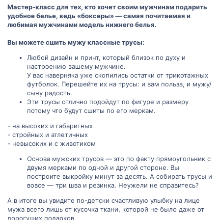
Мастер-класс для тех, кто хочет своим мужчинам подарить
удобное белье, ведь «боксеры» — самая почитаемая и
любимая мужчинами модель нижнего белья.
Вы можете сшить мужу классные трусы:
Любой дизайн и принт, который близок по духу и
настроению вашему мужчине.
У вас наверняка уже скопились остатки от трикотажных
футболок. Перешейте их на трусы: и вам польза, и мужу/
сыну радость.
Эти трусы отлично подойдут по фигуре и размеру
потому что будут сшиты по его меркам.
- на высоких и габаритных
- стройных и атлетичных
- невысоких и с животиком
Основа мужских трусов — это по факту прямоугольник с
двумя мерками по одной и другой стороне. Вы
построите выкройку минут за десять. А собирать трусы и
вовсе — три шва и резинка. Неужели не справитесь?
А в итоге вы увидите по-детски счастливую улыбку на лице
мужа всего лишь от кусочка ткани, которой не было даже от
дорогущих подарков.