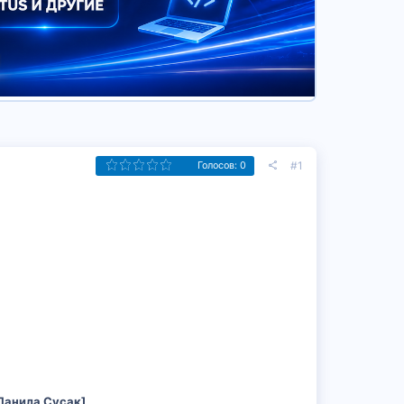
#1
Голосов: 0
)
[Данила Сусак]