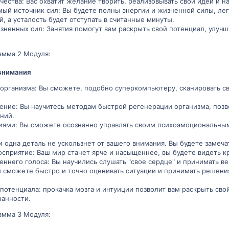
чества: Вас охватит желание творить, реализовывать свои идеи и 
мый источник сил: Вы будете полны энергии и жизненной силы, лег
, а усталость будет отступать в считанные минуты.
изненных сил: Занятия помогут вам раскрыть свой потенциал, улуч
амма 2 Модуля:
 внимания
 организма: Вы сможете, подобно суперкомпьютеру, сканировать с
ение: Вы научитесь методам быстрой регенерации организма, поз
ний.
иями: Вы сможете осознанно управлять своим психоэмоциональны
и одна деталь не ускользнет от вашего внимания. Вы будете замеч
осприятие: Ваш мир станет ярче и насыщеннее, вы будете видеть к
еннего голоса: Вы научились слушать "свое сердце" и принимать в
ы сможете быстро и точно оценивать ситуации и принимать решения
потенциала: прокачка мозга и интуиции позволит вам раскрыть сво
нанности.
амма 3 Модуля: