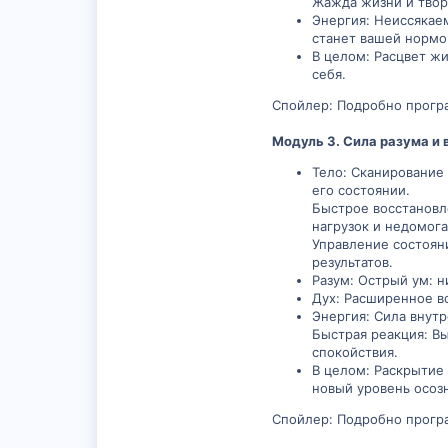
Жажда жизни и твор
Энергия: Неиссякае
станет вашей нормой
В целом: Расцвет ж
себя.
Спойлер: Подробно прогр
Модуль 3. Сила разума и
Тело: Сканирование
его состоянии.
Быстрое восстановл
нагрузок и недомога
Управление состоян
результатов.
Разум: Острый ум: н
Дух: Расширенное в
Энергия: Сила внутр
Быстрая реакция: В
спокойствия.
В целом: Раскрытие 
новый уровень осоз
Спойлер: Подробно прогр