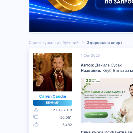
Сливы курсов и обучений
Здоровье и спорт
1 Сен 2025
Автор:
Данила Сусак
Название:
Клуб Битва за м
Calvin Candie
ВЕЧНЫЙ
2 Сен 2018
50,051
6,482
Слив курса Клуб Битва за