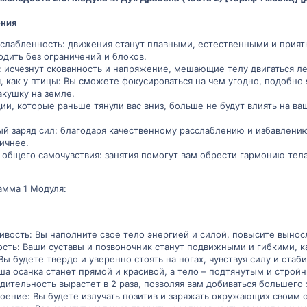
ения
асслабленность: движения станут плавными, естественными и прият
дить без ограничений и блоков.
: исчезнут скованность и напряжение, мешающие телу двигаться ле
, как у птицы: Вы сможете фокусироваться на чем угодно, подобно
кушку на земле.
ии, которые раньше тянули вас вниз, больше не будут влиять на ва
й заряд сил: благодаря качественному расслаблению и избавлению
ичнее.
общего самочувствия: занятия помогут вам обрести гармонию тела
амма 1 Модуля:
ивость: Вы наполните свое тело энергией и силой, повысите выно
сть: Ваши суставы и позвоночник станут подвижными и гибкими, к
Вы будете твердо и уверенно стоять на ногах, чувствуя силу и стаб
ша осанка станет прямой и красивой, а тело – подтянутым и строй
дительность вырастет в 2 раза, позволяя вам добиваться большего
роение: Вы будете излучать позитив и заряжать окружающих своим