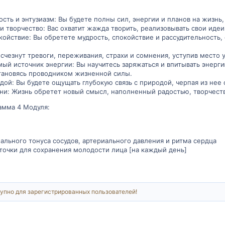
сть и энтузиазм: Вы будете полны сил, энергии и планов на жизнь
и творчество: Вас охватит жажда творить, реализовывать свои идеи
койствие: Вы обретете мудрость, спокойствие и рассудительность,
исчезнут тревоги, переживания, страхи и сомнения, уступив место
ый источник энергии: Вы научитесь заряжаться и впитывать энерг
становясь проводником жизненной силы.
ой: Вы будете ощущать глубокую связь с природой, черпая из нее 
ни: Жизнь обретет новый смысл, наполненный радостью, творчест
амма 4 Модуля:
ального тонуса сосудов, артериального давления и ритма сердца
точки для сохранения молодости лица [на каждый день]
упно для зарегистрированных пользователей!