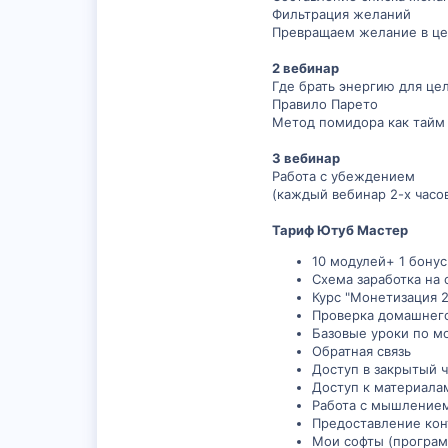
Фильтрация желаний
Превращаем желание в це
2 вебинар
Где брать энергию для це
Правило Парето
Метод помидора как тай
3 вебинар
Работа с убеждением
(каждый вебинар 2-х часо
Тариф Ютуб Мастер
10 модулей+ 1 бону
Схема заработка на 
Курс "Монетизация 2
Проверка домашнего
Базовые уроки по м
Обратная связь
Доступ в закрытый ч
Доступ к материала
Работа с мышление
Предоставление кон
Мои софты (програм