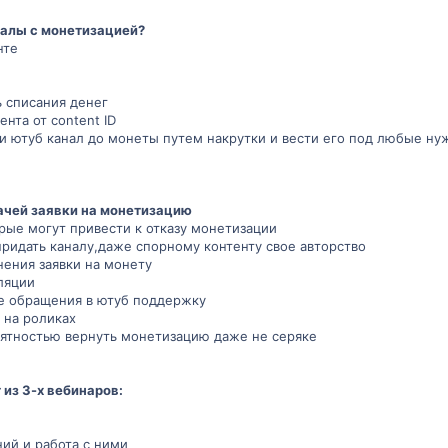
алы с монетизацией?
нте
 списания денег
нта от content ID
и ютуб канал до монеты путем накрутки и вести его под любые н
ачей заявки на монетизацию
ые могут привести к отказу монетизации
придать каналу,даже спорному контенту свое авторство
нения заявки на монету
ляции
ие обращения в ютуб поддержку
 на роликах
оятностью вернуть монетизацию даже не серяке
из 3-х вебинаров:
ий и работа с ними