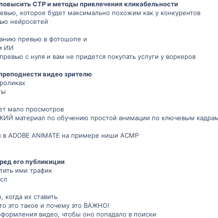
повысить СТР и методы привлечения кликабельности
ревью, которое будет максимально похожим как у конкурентов
ью нейросетей
данию превью в фотошопе и
м ИИ
превью с нуля и вам не придется покупать услуги у воркеров
 преподнести видео зрителю
роликах
ты
ет мало просмотров
Й материал по обучению простой анимации по ключевым кадрам в 
и в ADOBE ANIMATE на примере ниши АСМР
ред его публикиции
ртить ими трафик
ысл
 когда их ставить
то это такое и почему это ВАЖНО!
оформления видео, чтобы оно попадало в поиски