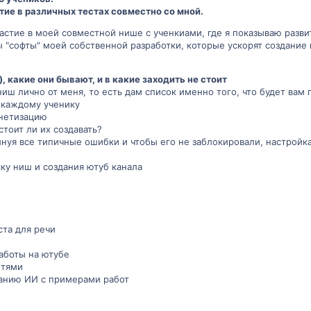
тие в различных тестах совместно со мной.
стие в моей совместной нише с ученкиами, где я показываю развит
"софты" моей собственной разработки, которые ускорят создание 
, какие они бывают, и в какие заходить не стоит
иш лично от меня, то есть дам список именно того, что будет вам 
 каждому ученику
онетизацию
тоит ли их создавать?
минуя все типичные ошибки и чтобы его не заблокировали, настрой
ку ниш и создания ютуб канала
ста для речи
работы на ютубе
етями
ванию ИИ с примерами работ