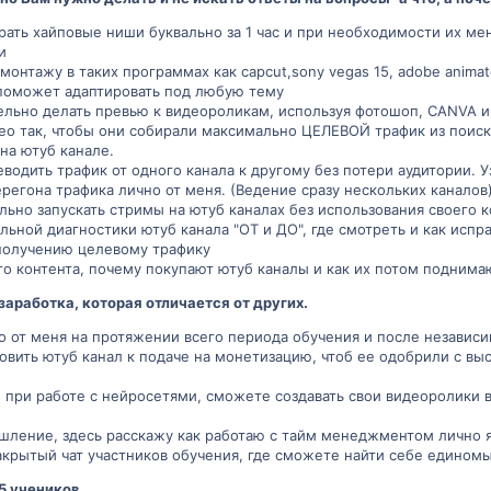
рать хайповые ниши буквально за 1 час и при необходимости их мен
и
монтажу в таких программах как capcut,sony vegas 15, adobe anim
поможет адаптировать под любую тему
льно делать превью к видеороликам, используя фотошоп, CANVA и
ео так, чтобы они собирали максимально ЦЕЛЕВОЙ трафик из поиск
на ютуб канале.
водить трафик от одного канала к другому без потери аудитории. 
регона трафика лично от меня. (Ведение сразу нескольких каналов
льно запускать стримы на ютуб каналах без использования своего
льной диагностики ютуб канала "ОТ и ДО", где смотреть и как испр
получению целевому трафику
о контента, почему покупают ютуб каналы и как их потом поднимаю
аработка, которая отличается от других.
о от меня на протяжении всего периода обучения и после независ
овить ютуб канал к подаче на монетизацию, чтоб ее одобрили с в
 при работе с нейросетями, сможете создавать свои видеоролики 
шление, здесь расскажу как работаю с тайм менеджментом лично я 
закрытый чат участников обучения, где сможете найти себе едином
5 учеников.