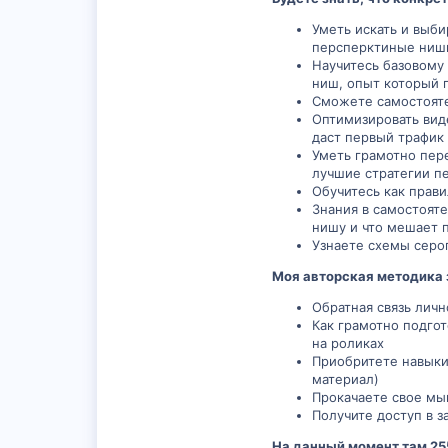
Уметь искать и выби
персперктиные ниш
Научитесь базовому 
ниш, опыт который 
Сможете самостояте
Оптимизировать вид
даст первый трафик 
Уметь грамотно пере
лучшие стратегии пе
Обучитесь как прави
Знания в самостояте
нишу и что мешает 
Узнаете схемы серог
Моя авторская методика з
Обратная связь личн
Как грамотно подгот
на роликах
Приобритете навыки
материал)
Прокачаете свое мы
Получите доступ в 
На данный момент там 25