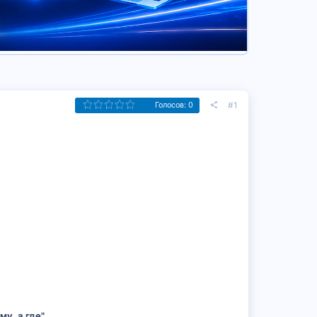
#1
Голосов: 0
му, а где"