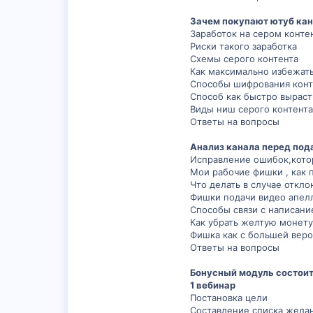
Зачем покупают ютуб кан
Заработок на сером конте
Риски такого заработка
Схемы серого контента
Как максимально избежать
Способы шифрования конте
Способ как быстро выраст
Виды ниш серого контента
Ответы на вопросы
Анализ канала перед под
Исправление ошибок,котор
Мои рабочие фишки , как 
Что делать в случае откло
Фишки подачи видео апел
Способы связи с написан
Как убрать желтую монету
Фишка как с большей вер
Ответы на вопросы
Бонусный модуль состоит 
1 вебинар
Постановка цели
Составление списка желан