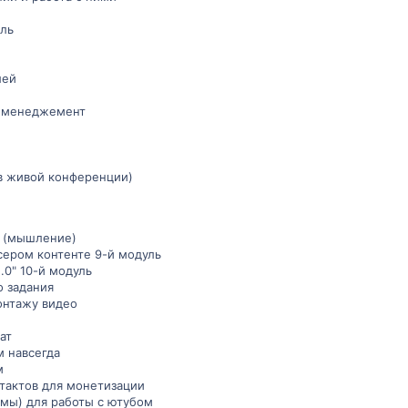
ль
лей
м менеджемент
в живой конференции)
с (мышление)
сером контенте 9-й модуль
.0" 10-й модуль
 задания
онтажу видео
ат
м навсегда
м
тактов для монетизации
мы) для работы с ютубом