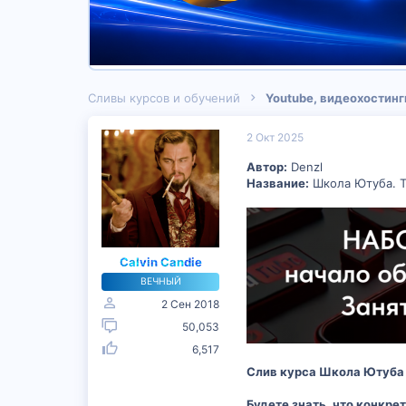
Сливы курсов и обучений
Youtube, видеохостинг
2 Окт 2025
Автор:
Denzl
Название:
Школа Ютуба. Т
Calvin Candie
ВЕЧНЫЙ
2 Сен 2018
50,053
6,517
Слив курса Школа Ютуба (
Будете знать, что конкрет