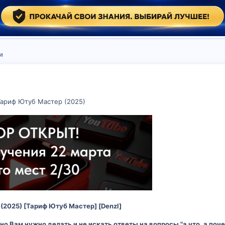
и
ариф Ютуб Мастер (2025)
2025) [Тариф Ютуб Мастер] [Denzl]
но Вам нужно делать и не искать ответы на вопросы "а что, а поче