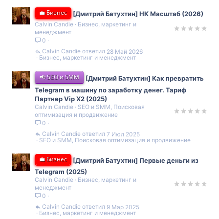
💼 Бизнес
[Дмитрий Батухтин] НК Масштаб (2026)
Calvin Candie
Бизнес, маркетинг и
менеджмент
0
Calvin Candie
28 Май 2026
Бизнес, маркетинг и менеджмент
📢 SEO и SMM
[Дмитрий Батухтин] Как превратить
Telegram в машину по заработку денег. Тариф
Партнер Vip X2 (2025)
Calvin Candie
SEO и SMM, Поисковая
оптимизация и продвижение
0
Calvin Candie
7 Июл 2025
SEO и SMM, Поисковая оптимизация и продвижение
💼 Бизнес
[Дмитрий Батухтин] Первые деньги из
Telegram (2025)
Calvin Candie
Бизнес, маркетинг и
менеджмент
0
Calvin Candie
9 Мар 2025
Бизнес, маркетинг и менеджмент