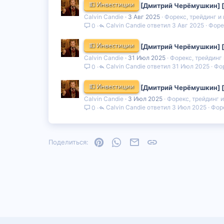
💵 Инвестиции
[Дмитрий Черёмушкин] [T
Calvin Candie
3 Авг 2025
Форекс, трейдинг и
Calvin Candie
3 Авг 2025
Форе
0
💵 Инвестиции
[Дмитрий Черёмушкин] [W
Calvin Candie
31 Июл 2025
Форекс, трейдинг
Calvin Candie
31 Июл 2025
Фор
0
💵 Инвестиции
[Дмитрий Черёмушкин] [T
Calvin Candie
3 Июл 2025
Форекс, трейдинг 
Calvin Candie
3 Июл 2025
Форе
0
Pinterest
WhatsApp
Электронная почта
Ссылка
Поделиться: