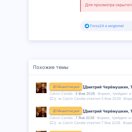
Для просмотра скрыто
Р
Forza24
и
sergiomel
е
а
к
ц
и
и
:
Похожие темы
💵 Инвестиции
[Дмитрий Черёмушкин, Th
Calvin Candie
5 Фев 2026
Форекс, трейдинг и
Calvin Candie
5 Фев 2026
Форе
0
💵 Инвестиции
[Дмитрий Черёмушкин, Th
Calvin Candie
7 Янв 2026
Форекс, трейдинг и
Calvin Candie
7 Янв 2026
Форе
0