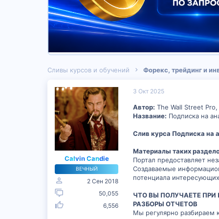
Сливы курсов и обучений
Форекс, трейдинг и и
3 Окт 2025
Автор:
The Wall Street Pr
Название:
Подписка на ан
Слив курса Подписка на а
Материалы таких раздело
Calvin Candie
Портал предоставляет не
Создаваемые информацион
ВЕЧНЫЙ
потенциала интересующих 
2 Сен 2018
50,055
ЧТО ВЫ ПОЛУЧАЕТЕ ПРИ
РАЗБОРЫ ОТЧЕТОВ
6,556
Мы регулярно разбираем 