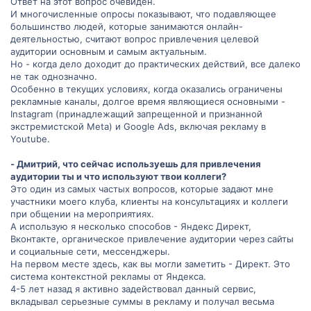
Ответ на этот вопрос очевиден.
И многочисленные опросы показывают, что подавляющее
большинство людей, которые занимаются онлайн-
деятельностью, считают вопрос привлечения целевой
аудитории основным и самым актуальным.
Но - когда дело доходит до практических действий, все далеко
не так однозначно.
Особенно в текущих условиях, когда оказались ограничены
рекламные каналы, долгое время являющиеся основными -
Instagram (принадлежащий запрещенной и признанной
экстремистской Meta) и Google Ads, включая рекламу в
Youtube.
- Дмитрий, что сейчас используешь для привлечения
аудитории ты и что используют твои коллеги?
Это один из самых частых вопросов, которые задают мне
участники моего клуба, клиенты на консультациях и коллеги
при общении на мероприятиях.
А использую я несколько способов - Яндекс Директ,
Вконтакте, органическое привлечение аудитории через сайты
и социальные сети, мессенджеры.
На первом месте здесь, как вы могли заметить - Директ. Это
система контекстной рекламы от Яндекса.
4-5 лет назад я активно задействовал данный сервис,
вкладывал серьезные суммы в рекламу и получал весьма