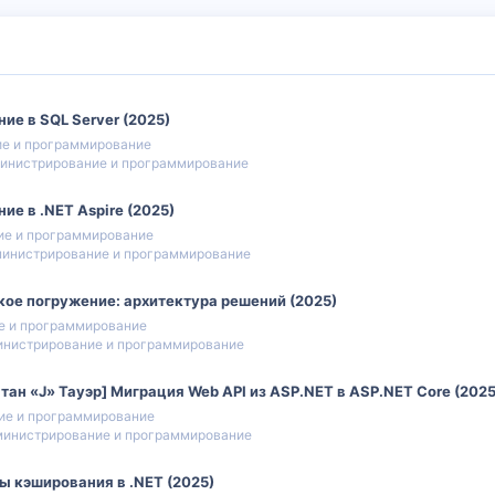
ние в SQL Server (2025)
е и программирование
инистрирование и программирование
ние в .NET Aspire (2025)
ие и программирование
инистрирование и программирование
окое погружение: архитектура решений (2025)
е и программирование
нистрирование и программирование
тан «J» Тауэр] Миграция Web API из ASP.NET в ASP.NET Core (2025
ие и программирование
инистрирование и программирование
ы кэширования в .NET (2025)