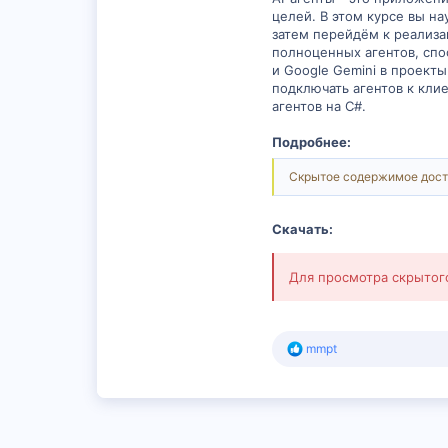
целей. В этом курсе вы на
затем перейдём к реализа
полноценных агентов, спо
и Google Gemini в проекты
подключать агентов к клие
агентов на C#.
Подробнее:
Скрытое содержимое дост
Скачать:
Для просмотра скрыто
Р
mmpt
е
а
к
ц
и
и