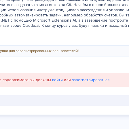
учитесь создавать таких агентов на C#. Начнём с основ больших яз
ции использования инструментов, циклов рассуждения и управления
собных автоматизировать задачи, например обработку счетов. Вы та
 .NET с помощью Microsoft.Extensions.AI, а в завершение построите
нтам вроде Claude.ai. К концу курса у вас будут навыки и исходны
упно для зарегистрированных пользователей!
го содержимого вы должны
войти
или
зарегистрироваться
.