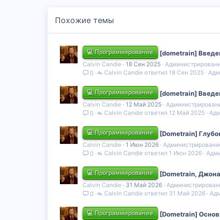
:
Похожие темы
💻 Программирование
[dometrain] Введе
Calvin Candie
18 Сен 2025
Администрировани
Calvin Candie
18 Сен 2025
Адм
0
💻 Программирование
[dometrain] Введе
Calvin Candie
12 Май 2025
Администрирован
Calvin Candie
12 Май 2025
Адм
0
💻 Программирование
[Dometrain] Глуб
Calvin Candie
1 Июн 2026
Администрировани
Calvin Candie
1 Июн 2026
Адми
0
💻 Программирование
[Dometrain, Джона
Calvin Candie
31 Май 2026
Администрирован
Calvin Candie
31 Май 2026
Адм
0
💻 Программирование
[Dometrain] Основ