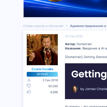
Сливы курсов и обучений
Администрирование и
30 Сен 2025
Автор:
Dometrain
Название:
Введение в AI-а
[Dometrain] Getting Started
Calvin Candie
ВЕЧНЫЙ
2 Сен 2018
50,065
6,568
AI-агенты - это приложен