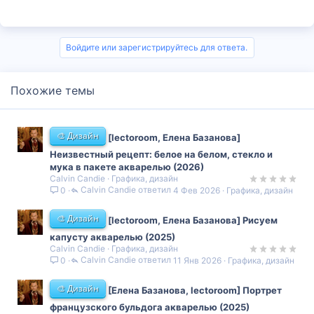
Войдите или зарегистрируйтесь для ответа.
Похожие темы
🎨 Дизайн
[lectoroom, Елена Базанова]
Неизвестный рецепт: белое на белом, стекло и
мука в пакете акварелью (2026)
Calvin Candie
Графика, дизайн
Calvin Candie
4 Фев 2026
Графика, дизайн
0
🎨 Дизайн
[lectoroom, Елена Базанова] Рисуем
капусту акварелью (2025)
Calvin Candie
Графика, дизайн
Calvin Candie
11 Янв 2026
Графика, дизайн
0
🎨 Дизайн
[Елена Базанова, lectoroom] Портрет
французского бульдога акварелью (2025)