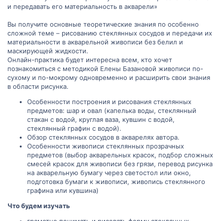
и передавать его материальность в акварели»
Вы получите основные теоретические знания по особенно
сложной теме – рисованию стеклянных сосудов и передачи их
материальности в акварельной живописи без белил и
маскирующей жидкости.
Онлайн-практика будет интересна всем, кто хочет
познакомиться с методикой Елены Базановой живописи по-
сухому и по-мокрому одновременно и расширить свои знания
в области рисунка.
Особенности построения и рисования стеклянных
предметов: шар и овал (капелька воды, стеклянный
стакан с водой, круглая ваза, кувшин с водой,
стеклянный графин с водой).
Обзор стеклянных сосудов в акварелях автора.
Особенности живописи стеклянных прозрачных
предметов (выбор акварельных красок, подбор сложных
смесей красок для живописи без грязи, перевод рисунка
на акварельную бумагу через светостол или окно,
подготовка бумаги к живописи, живопись стеклянного
графина или кувшина)
Что будем изучать
грамотно понимать и рисовать форму стеклянных