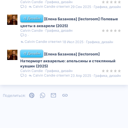
Calvin Candie
Графика, дизайн
Calvin Candie
29 Сен 2025
Графика, дизайн
0
🎨 Дизайн
[Елена Базанова] [lectoroom] Полевые
цветы в акварели (2025)
Calvin Candie
Графика, дизайн
0
Calvin Candie
18 Июл 2025
Графика, дизайн
🎨 Дизайн
[Елена Базанова] [lectoroom]
Натюрморт акварелью: апельсины и стеклянный
кувшин (2025)
Calvin Candie
Графика, дизайн
Calvin Candie
23 Апр 2025
Графика, дизайн
0
Pinterest
WhatsApp
Электронная почта
Ссылка
Поделиться: