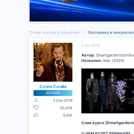
Сливы курсов и обучений
Эзотерика и оккульти
3 Окт 2025
Автор:
Smartgarderobonlin
Название:
Маг (2025)
Calvin Candie
ВЕЧНЫЙ
2 Сен 2018
50,054
6,491
Слив курса [Smartgardero
О ЧЕМ БУДЕТ ВЕБИНАР?