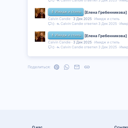
Calvin Candie
3 Дек 2025
Имид
0
💄 Имидж и стиль
[Елена Гребенникова]
Calvin Candie
3 Дек 2025
Имидж и стиль
Calvin Candie
3 Дек 2025
Имид
0
💄 Имидж и стиль
[Елена Гребенникова] 
Calvin Candie
3 Дек 2025
Имидж и стиль
Calvin Candie
3 Дек 2025
Имид
0
Pinterest
WhatsApp
Электронная почта
Ссылка
Поделиться:
О нас
Ссылк