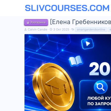
[Елена Гребенникова
🔮 Эзотерика
А
Д
Т
Calvin Candie
3 Окт 2025
smartgarderobonline
в
а
е
т
т
г
о
а
и
р
н
т
а
е
ч
м
а
ы
л
а