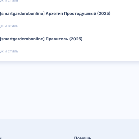
ж и стиль
 [smartgarderobonline] Архетип Простодушный (2025)
ж и стиль
[smartgarderobonline] Правитель (2025)
ж и стиль
и
Помощь