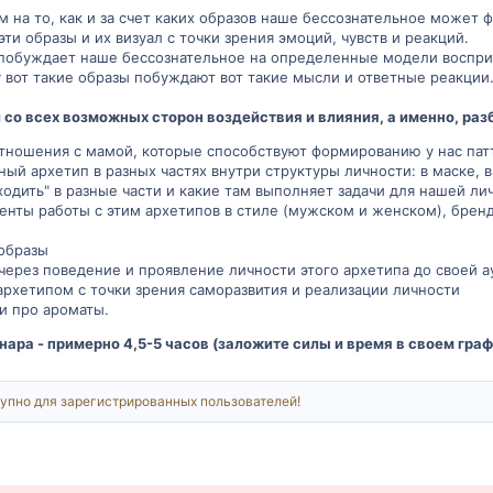
 на то, как и за счет каких образов наше бессознательное может ф
ти образы и их визуал с точки зрения эмоций, чувств и реакций.
 побуждает наше бессознательное на определенные модели воспри
 вот такие образы побуждают вот такие мысли и ответные реакции
 со всех возможных сторон воздействия и влияния, а именно, раз
отношения с мамой, которые способствуют формированию у нас пат
ный архетип в разных частях внутри структуры личности: в маске, в 
одить" в разные части и какие там выполняет задачи для нашей ли
енты работы с этим архетипов в стиле (мужском и женском), бре
образы
через поведение и проявление личности этого архетипа до своей а
 архетипом с точки зрения саморазвития и реализации личности
и про ароматы.
ра - примерно 4,5-5 часов (заложите силы и время в своем граф
упно для зарегистрированных пользователей!