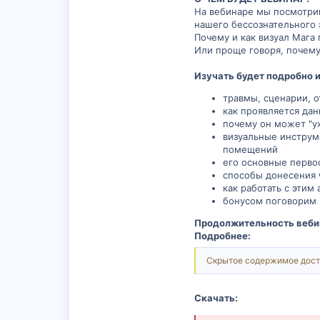
На вебинаре мы посмотрим
нашего бессознательного э
Почему и как визуал Мага
Или проще говоря, почему
Изучать будет подробно и
травмы, сценарии, 
как проявляется дан
почему он может "ух
визуальные инструм
помещений
его основные перво
способы донесения 
как работать с этим
бонусом поговорим 
Продолжительность вебина
Подробнее:
Скрытое содержимое дост
Скачать: