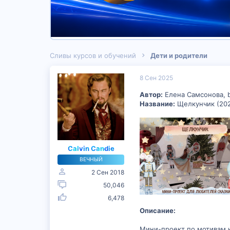
Сливы курсов и обучений
Дети и родители
8 Сен 2025
Автор:
Елена Самсонова, 
Название:
Щелкунчик (20
Calvin Candie
ВЕЧНЫЙ
2 Сен 2018
50,046
6,478
Описание:
Мини-проект по мотивам н