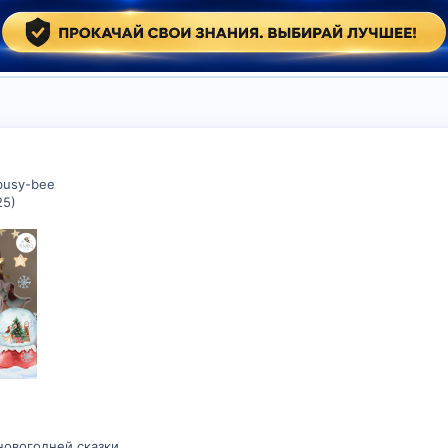
busy-bee
25)
овогодней сказки.