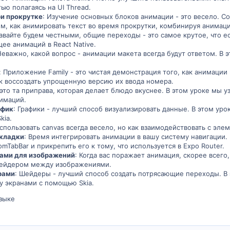
тью полагаясь на UI Thread.
и прокрутке
: Изучение основных блоков анимации - это весело. С
м, как анимировать текст во время прокрутки, комбинируя анимаци
Давайте будем честными, общие переходы - это самое крутое, что ес
ее анимаций в React Native.
Неважно, какой вопрос - анимации макета всегда будут ответом. В
: Приложение Family - это чистая демонстрация того, как анимации
ак воссоздать упрощенную версию их ввода номера.
- это та приправа, которая делает блюдо вкуснее. В этом уроке мы у
имаций.
афик
: Графики - лучший способ визуализировать данные. В этом уро
kia.
Использовать canvas всегда весело, но как взаимодействовать с эле
кладки
: Время интегрировать анимации в вашу систему навигации. 
mTabBar и прикрепить его к тому, что используется в Expo Router.
ами для изображений
: Когда вас поражает анимация, скорее всего
шейдером между изображениями.
рами
: Шейдеры - лучший способ создать потрясающие переходы. В 
у экранами с помощью Skia.
зыке