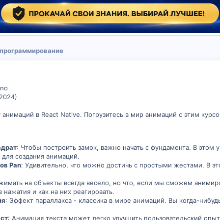
 программирование
ano
2024)
 анимаций в React Native. Погрузитесь в мир анимаций с этим курс
адрат
: Чтобы построить замок, важно начать с фундамента. В это
 для создания анимаций.
ов Pan
: Удивительно, что можно достичь с простыми жестами. В э
жимать на объекты всегда весело, но что, если мы сможем анимир
нажатия и как на них реагировать.
ия
: Эффект параллакса - классика в мире анимаций. Вы когда-нибуд
ст
: Анимация текста может легко улучшить пользовательский опыт