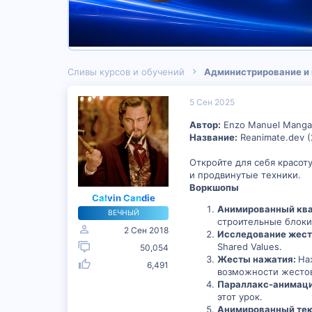
Сливы курсов и обучений
Администрирование и
5 Сен 2025
Автор:
Enzo Manuel Mang
Название:
Reanimate.dev (
Откройте для себя красоту
и продвинутые техники.
Воркшопы
Calvin Candie
Анимированный кв
ВЕЧНЫЙ
строительные блоки
2 Сен 2018
Исследование жест
Shared Values.
50,054
Жесты нажатия:
На
6,491
возможности жестов 
Параллакс-анимац
этот урок.
Анимированный тек