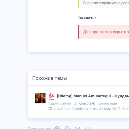
Скрытое содержимое дост
Скачать:
Для просмотра скрыто
Похожие темы
[Udemy] Manuel Amunategui - Фунда
Calvin Candie
31 Мар 2025
Udemy.com
Calvin Candie
31 Мар 2025
Ud
0
Pinterest
WhatsApp
Электронная почта
Ссылка
Поделиться: