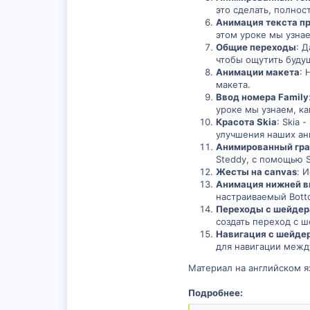
это сделать, полнос
Анимация текста пр
этом уроке мы узнае
Общие переходы
: 
чтобы ощутить будущ
Анимации макета
: 
макета.
Ввод номера Family
уроке мы узнаем, к
Красота Skia
: Skia 
улучшения наших ан
Анимированный гр
Steddy, с помощью S
Жесты на canvas
: 
Анимация нижней в
настраиваемый Botto
Переходы с шейдер
создать переход с 
Навигация с шейде
для навигации межд
Материал на английском я
Подробнее: