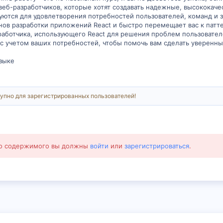
я веб-разработчиков, которые хотят создавать надежные, высокок
уются для удовлетворения потребностей пользователей, команд и 
основ разработки приложений React и быстро перемещает вас к па
зработчика, использующего React для решения проблем пользовател
н с учетом ваших потребностей, чтобы помочь вам сделать уверен
зыке
упно для зарегистрированных пользователей!
го содержимого вы должны
войти
или
зарегистрироваться
.