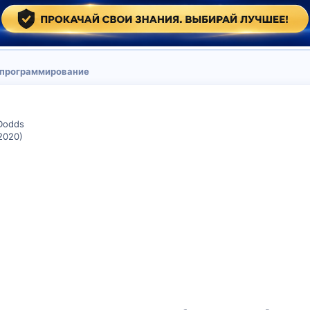
 программирование
 Dodds
2020)