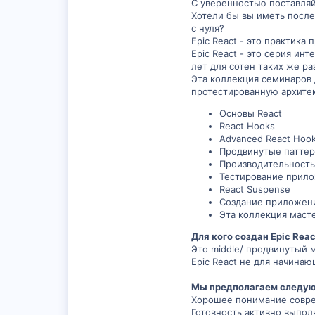
С уверенностью поставляй
Хотели бы вы иметь после
с нуля?
Epic React - это практика
Epic React - это серия и
лет для сотен таких же ра
Эта коллекция семинаров 
протестированную архите
Основы React
React Hooks
Advanced React Hoo
Продвинутые паттер
Производительность
Тестирование прило
React Suspense
Создание приложени
Эта коллекция масте
Для кого создан Epic Reac
Это middle/ продвинутый 
Epic React не для начинаю
Мы предполагаем следую
Хорошее понимание соврем
Готовность активно выполн