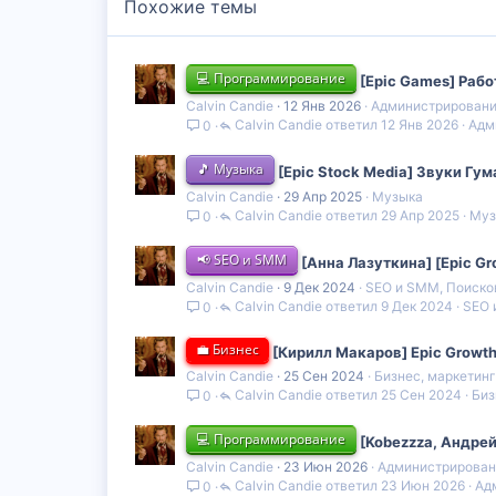
Похожие темы
💻 Программирование
[Epic Games] Рабо
Calvin Candie
12 Янв 2026
Администрировани
Calvin Candie
12 Янв 2026
Адм
0
🎵 Музыка
[Epic Stock Media] Звуки Гу
Calvin Candie
29 Апр 2025
Музыка
Calvin Candie
29 Апр 2025
Муз
0
📢 SEO и SMM
[Анна Лазуткина] [Epic Gr
Calvin Candie
9 Дек 2024
SEO и SMM, Поиско
Calvin Candie
9 Дек 2024
SEO 
0
💼 Бизнес
[Кирилл Макаров] Epic Growth
Calvin Candie
25 Сен 2024
Бизнес, маркетин
Calvin Candie
25 Сен 2024
Биз
0
💻 Программирование
[Kobezzza, Андрей
Calvin Candie
23 Июн 2026
Администрирован
Calvin Candie
23 Июн 2026
Ад
0