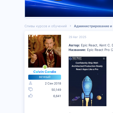
Сливы курсов и обучений
Администрирование и
29 Авг 2025
Автор:
Epic React, Kent C.
Название:
Epic React Pro (
Calvin Candie
ВЕЧНЫЙ
2 Сен 2018
50,149
6,641