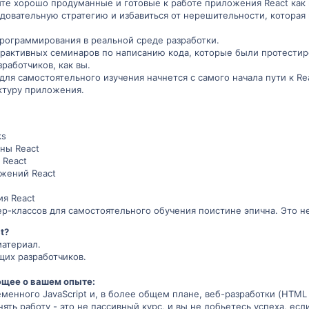
те хорошо продуманные и готовые к работе приложения React как
довательную стратегию и избавиться от нерешительности, которая
 программирования в реальной среде разработки.
нтерактивных семинаров по написанию кода, которые были протест
зработчиков, как вы.
для самостоятельного изучения начнется с самого начала пути к Re
ктуру приложения.
ks
ны React
 React
жений React
я React
р-классов для самостоятельного обучения поистине эпична. Это не
t?
материал.
щих разработчиков.
щее о вашем опыте:
енного JavaScript и, в более общем плане, веб-разработки (HTML 
ять работу - это не пассивный курс, и вы не добьетесь успеха, ес