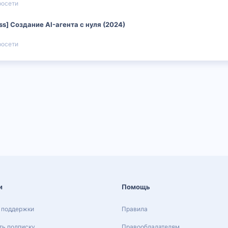
росети
ss] Создание AI-агента с нуля (2024)
росети
и
Помощь
 поддержки
Правила
ь подписку
Правообладателям