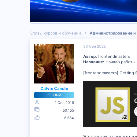
Сливы курсов и обучений
Администрирование и
30 Сен 2025
Автор:
frontendmasters
Название:
Начало работы с
[frontendmasters] Getting S
Calvin Candie
ВЕЧНЫЙ
2 Сен 2018
50,155
6,654
Этот воркшоп поможет вам