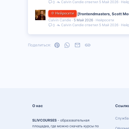
Calvin Candie
5 Май 2026
Ней
0
💠 Нейросети
[frontendmasters, Scott Mo
Calvin Candie
5 Май 2026
Нейросети
Calvin Candie
5 Май 2026
Ней
0
Pinterest
WhatsApp
Электронная почта
Ссылка
Поделиться:
О нас
Ссылк
Служба
SLIVCOURSES
- образовательная
площадка, где можно скачать курсы по
Оформит