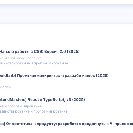
 Начало работы с CSS: Версия 2.0 (2025)
ие и программирование
министрирование и программирование
 Goldfarb] Промт-инжиниринг для разработчиков (2025)
росети
ntendMasters] React и TypeScript, v3 (2025)
ие и программирование
инистрирование и программирование
oss] От прототипа к продукту: разработка продвинутых AI приложе