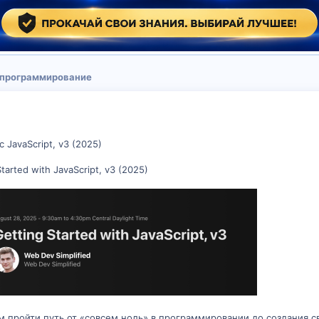
 программирование
 JavaScript, v3 (2025)
tarted with JavaScript, v3 (2025)
 пройти путь от «совсем ноль» в программировании до создания с