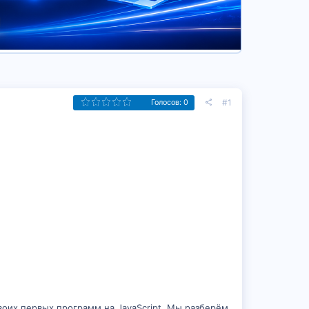
#1
Голосов: 0
воих первых программ на JavaScript. Мы разберём