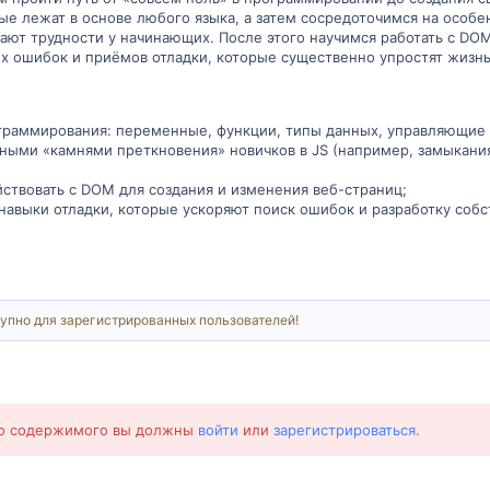
е лежат в основе любого языка, а затем сосредоточимся на особенн
ают трудности у начинающих. После этого научимся работать с DO
х ошибок и приёмов отладки, которые существенно упростят жизнь
граммирования: переменные, функции, типы данных, управляющие к
чными «камнями преткновения» новичков в JS (например, замыкания
ствовать с DOM для создания и изменения веб-страниц;
навыки отладки, которые ускоряют поиск ошибок и разработку соб
упно для зарегистрированных пользователей!
го содержимого вы должны
войти
или
зарегистрироваться
.