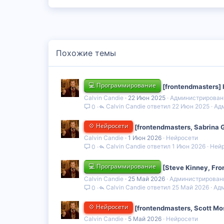
Похожие темы
💻 Программирование
[frontendmasters]
Calvin Candie
22 Июн 2025
Администрирован
Calvin Candie
22 Июн 2025
Ад
0
💠 Нейросети
[frontendmasters, Sabrina
Calvin Candie
1 Июн 2026
Нейросети
Calvin Candie
1 Июн 2026
Ней
0
💻 Программирование
[Steve Kinney, Fro
Calvin Candie
25 Май 2026
Администрирован
Calvin Candie
25 Май 2026
Адм
0
💠 Нейросети
[frontendmasters, Scott M
Calvin Candie
5 Май 2026
Нейросети