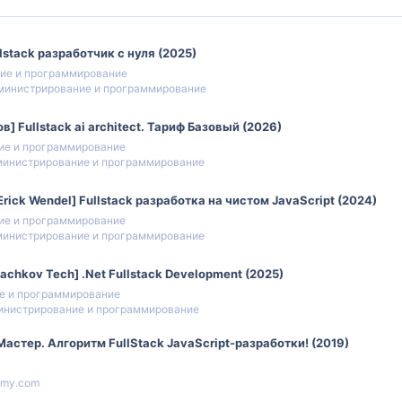
llstack разработчик с нуля (2025)
ие и программирование
министрирование и программирование
] Fullstack ai architect. Тариф Базовый (2026)
ие и программирование
инистрирование и программирование
Erick Wendel] Fullstack разработка на чистом JavaScript (2024)
ие и программирование
инистрирование и программирование
achkov Tech] .Net Fullstack Development (2025)
е и программирование
инистрирование и программирование
астер. Алгоритм FullStack JavaScript-разработки! (2019)
my.com