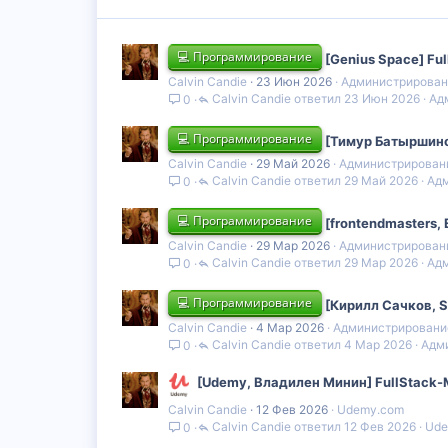
💻 Программирование
[Genius Space] Fu
Calvin Candie
23 Июн 2026
Администрирован
Calvin Candie
23 Июн 2026
Ад
0
💻 Программирование
[Тимур Батыршинов
Calvin Candie
29 Май 2026
Администрирован
Calvin Candie
29 Май 2026
Адм
0
💻 Программирование
[frontendmasters, 
Calvin Candie
29 Мар 2026
Администрирован
Calvin Candie
29 Мар 2026
Адм
0
💻 Программирование
[Кирилл Сачков, S
Calvin Candie
4 Мар 2026
Администрировани
Calvin Candie
4 Мар 2026
Адм
0
[Udemy, Владилен Минин] FullStack-М
Calvin Candie
12 Фев 2026
Udemy.com
Calvin Candie
12 Фев 2026
Ude
0