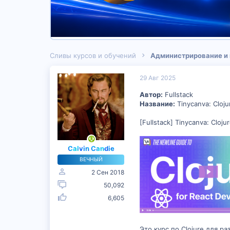
Сливы курсов и обучений
Администрирование и
29 Авг 2025
Автор:
Fullstack
Название:
Tinycanva: Cloju
[Fullstack] Tinycanva: Cloju
Calvin Candie
ВЕЧНЫЙ
2 Сен 2018
50,092
6,605
Это курс по Clojure для р