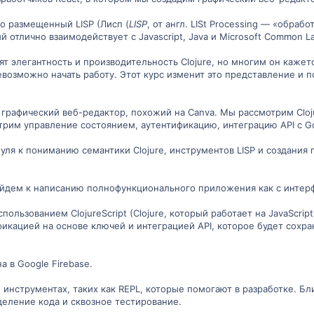
но размещенный LISP (Лисп (
LISP
, от англ. LISt Processing — «обрабо
 отлично взаимодействует с Javascript, Java и Microsoft Common L
ят элегантность и производительность Clojure, но многим он каже
евозможно начать работу. Этот курс изменит это представление и п
графический веб-редактор, похожий на Canva. Мы рассмотрим Clojur
рим управление состоянием, аутентификацию, интеграцию API с Go
нуля к пониманию семантики Clojure, инструментов LISP и создания 
йдем к написанию полнофункционального приложения как с интерфей
пользованием ClojureScript (Clojure, который работает на JavaScri
кацией на основе ключей и интеграцией API, которое будет сохран
 в Google Firebase.
б инструментах, таких как REPL, которые помогают в разработке. Б
деление кода и сквозное тестирование.