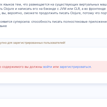
гих языков тем, что размещается на существующих виртуальных маши
 Clojure и написать его на бэкэнде с JVM или CLR, а во фронтенде с
t, вы, вероятно, сможете продолжить писать Clojure, потому что пор
 появится суперсила: способность писать полностековые приложения
зыке
упно для зарегистрированных пользователей!
го содержимого вы должны
войти
или
зарегистрироваться
.