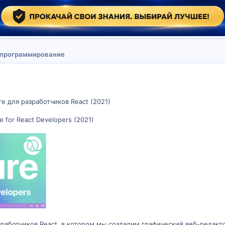
 программирование
re для разработчиков React (2021)
re for React Developers (2021)
азработчиков React, в котором мы создадим графический веб-редакт