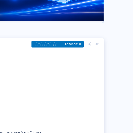
#1
Голосов: 0
ор, похожий на Canva.