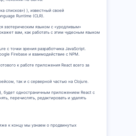
тка списков») ), известный своей
anguage Runtime (CLR).
тся эзотерическим языком с «уродливым»
окажет вам, как работать с этим чудесным языком
e с точки зрения разработчика JavaScript.
ogle Firebase и взаимодействие с NPM.
готового к работе приложения React всего за
сом, так и с серверной частью на Clojure.
pt), будет одностраничным приложением React с
ять, перечислять, редактировать и удалять
лиже к концу мы узнаем о продвинутых