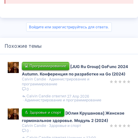
Войдите или зарегистрируйтесь для ответа.
Похожие темы
💻 Программирование
[JUG Ru Group] GoFunc 2024
Autumn. Конференция по разработке на Go (2024)
Calvin Candie
Администрирование и
программирование
0
Calvin Candie
27 Апр 2026
Администрирование и программирование
💪 Здоровье и спорт
[Юлия Крушанова] Женское
гормональное здоровье. Модуль 2 (2024)
Calvin Candie
Здоровье и спорт
0
Calvin Candie
Четверг в 12:00