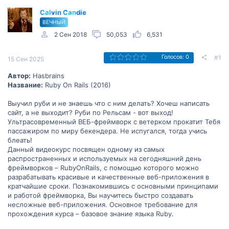
Calvin Candie
ВЕЧНЫЙ
2 Сен 2018
50,053
6,531
#1
Голосов: 0
15 Сен 2025
Автор:
Hasbrains
Название:
Ruby On Rails (2016)
Выучил руби и не знаешь что с ним делать? Хочеш написать
сайт, а не выходит? Руби по Рельсам - вот выход!
Ультрасовременный ВЕБ-фреймворк с ветерком прокатит Тебя
пассажиром по миру бекендера. Не испугался, тогда учись
блеать!
Данный видеокурс посвящен одному из самых
распространенных и используемых на сегодняшний день
фреймворков – RubyOnRails, с помощью которого можно
разрабатывать красивые и качественные веб-приложения в
кратчайшие сроки. Познакомившись с основными принципами
и работой фреймворка, Вы научитесь быстро создавать
несложные веб-приложения. Основное требование для
прохождения курса – базовое знание языка Ruby.