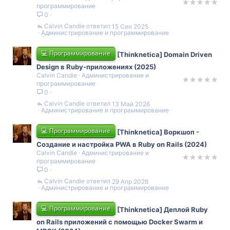
программирование
0
Calvin Candie
15 Сен 2025
Администрирование и программирование
💻 Программирование
[Thinknetica] Domain Driven
Design в Ruby-приложениях (2025)
Calvin Candie
Администрирование и
программирование
0
Calvin Candie
13 Май 2026
Администрирование и программирование
💻 Программирование
[Thinknetica] Воркшоп -
Создание и настройка PWA в Ruby on Rails (2024)
Calvin Candie
Администрирование и
программирование
0
Calvin Candie
29 Апр 2026
Администрирование и программирование
💻 Программирование
[Thinknetica] Деплой Ruby
on Rails приложений с помощью Docker Swarm и