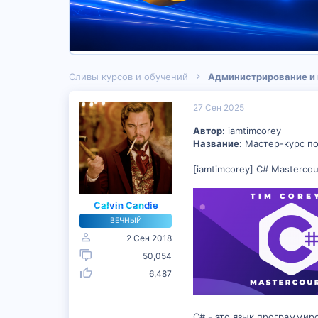
Сливы курсов и обучений
Администрирование и
27 Сен 2025
Автор:
iamtimcorey
Название:
Мастер-курс по
[iamtimcorey] C# Mastercou
Calvin Candie
ВЕЧНЫЙ
2 Сен 2018
50,054
6,487
C# - это язык программир