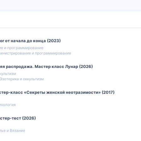
zor от начала до конца (2023)
е и программирование
инистрирование и программирование
тняя распродажа. Мастер класс Лунар (2026)
ккультизм
Эзотерика и оккультизм
стер-класс «Секреты женской неотразимости» (2017)
ихология
стер-тест (2026)
тье и Вязание