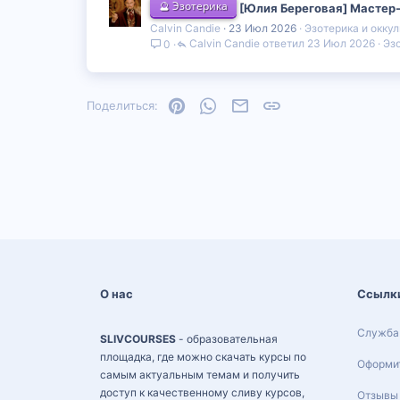
🔮 Эзотерика
[Юлия Береговая] Мастер-
Calvin Candie
23 Июл 2026
Эзотерика и окку
Calvin Candie
23 Июл 2026
Эз
0
Pinterest
WhatsApp
Электронная почта
Ссылка
Поделиться:
О нас
Ссылк
Служба
SLIVCOURSES
- образовательная
площадка, где можно скачать курсы по
Оформит
самым актуальным темам и получить
доступ к качественному сливу курсов,
Отзывы