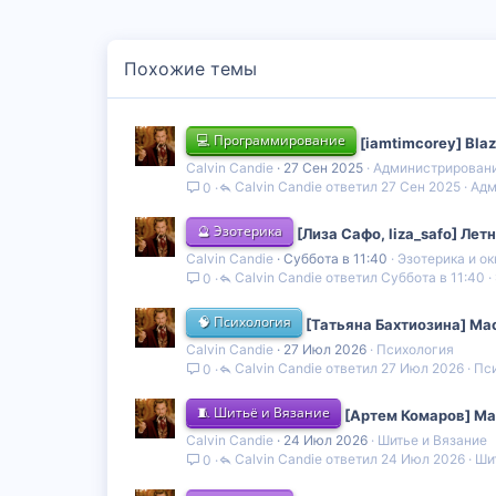
Похожие темы
💻 Программирование
[iamtimcorey] Bla
Calvin Candie
27 Сен 2025
Администрировани
Calvin Candie
27 Сен 2025
Адм
0
🔮 Эзотерика
[Лиза Сафо, liza_safo] Ле
Calvin Candie
Суббота в 11:40
Эзотерика и о
Calvin Candie
Суббота в 11:40
0
🧠 Психология
[Татьяна Бахтиозина] Ма
Calvin Candie
27 Июл 2026
Психология
Calvin Candie
27 Июл 2026
Пс
0
🧵 Шитьё и Вязание
[Артем Комаров] Ма
Calvin Candie
24 Июл 2026
Шитье и Вязание
Calvin Candie
24 Июл 2026
Ши
0