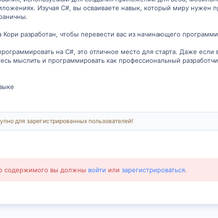
ложениях. Изучая C#, вы осваиваете навык, который миру нужен пр
раничны.
а Кори разработан, чтобы перевести вас из начинающего программис
программировать на C#, это отличное место для старта. Даже если 
тесь мыслить и программировать как профессиональный разработчи
зыке
упно для зарегистрированных пользователей!
го содержимого вы должны
войти
или
зарегистрироваться
.