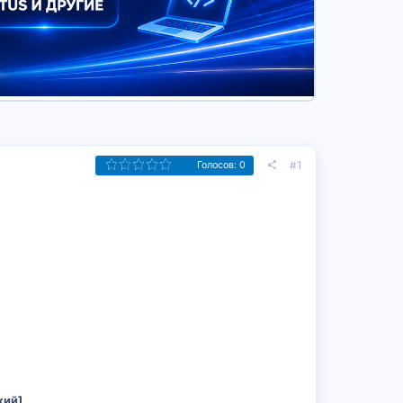
#1
Голосов: 0
кий]