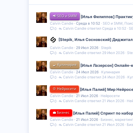
📢 SEO и SMM
[Илья Филиппов] Практику
Calvin Candie
Среда в 10:52
SEO и SMM, Поис
Calvin Candie
Среда в 10:52
SE
0
[Stepik, Илья Сосновский] Диджитал-
Calvin Candie
29 Июл 2026
Stepik
Calvin Candie
29 Июл 2026
Ste
0
🍳 Кулинария
[Илья Лазерсон] Онлайн-к
Calvin Candie
24 Июл 2026
Кулинария
Calvin Candie
24 Июл 2026
Ку
0
💠 Нейросети
[Илья Палий] Мир Нейросет
Calvin Candie
21 Июл 2026
Нейросети
Calvin Candie
21 Июл 2026
Не
0
💼 Бизнес
[Илья Палий] Спринт по набор
Calvin Candie
21 Июл 2026
Бизнес, маркетин
Calvin Candie
21 Июл 2026
Биз
0