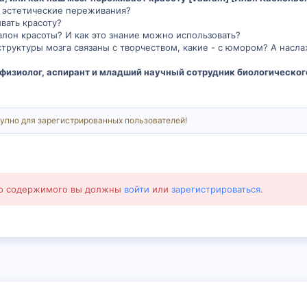
т эстетические переживания?
вать красоту?
алон красоты? И как это знание можно использовать?
труктуры мозга связаны с творчеством, какие - с юмором? А насл
физиолог, аспирант и младший научный сотрудник биологическог
упно для зарегистрированных пользователей!
го содержимого вы должны
войти
или
зарегистрироваться
.