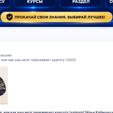
ольский
 или как наш мозг переживает красоту (2025)
, или как наш мозг переживает красоту [vabrain] [Илья Кабиольс