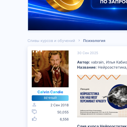
Сливы курсов и обучений
Психология
30 Сен 2025
Автор:
vabrain, Илья Каби
Название:
Нейроэстетика,
Calvin Candie
ВЕЧНЫЙ
2 Сен 2018
50,055
6,556
Слив курса Нейроэстетика