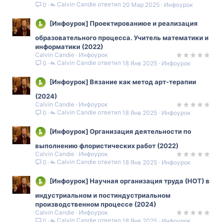
Calvin Candie
20 Мар 2025
Инфоурок
0
[Инфоурок] Проектированиюе и реализация
образовательного процесса. Учитель математики и
информатики (2022)
Calvin Candie
Инфоурок
Calvin Candie
18 Янв 2025
Инфоурок
0
[Инфоурок] Вязание как метод арт-терапии
(2024)
Calvin Candie
Инфоурок
Calvin Candie
18 Янв 2025
Инфоурок
0
[Инфоурок] Организация деятельности по
выполнению флористических работ (2022)
Calvin Candie
Инфоурок
Calvin Candie
18 Янв 2025
Инфоурок
0
[Инфоурок] Научная организация труда (НОТ) в
индустриальном и постиндустриальном
производственном процессе (2024)
Calvin Candie
Инфоурок
Calvin Candie
18 Янв 2025
Инфоурок
0