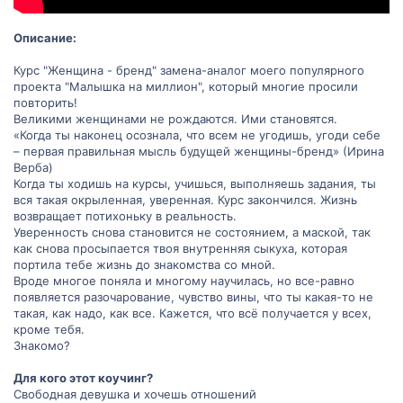
Описание:
Курс "Женщина - бренд" замена-аналог моего популярного
проекта "Малышка на миллион", который многие просили
повторить!⠀
Великими женщинами не рождаются. Ими становятся.
«Когда ты наконец осознала, что всем не угодишь, угоди себе
– первая правильная мысль будущей женщины-бренд» (Ирина
Верба)
Когда ты ходишь на курсы, учишься, выполняешь задания, ты
вся такая окрыленная, уверенная. Курс закончился. Жизнь
возвращает потихоньку в реальность.
Уверенность снова становится не состоянием, а маской, так
как снова просыпается твоя внутренняя сыкуха, которая
портила тебе жизнь до знакомства со мной.
Вроде многое поняла и многому научилась, но все-равно
появляется разочарование, чувство вины, что ты какая-то не
такая, как надо, как все. Кажется, что всё получается у всех,
кроме тебя.
Знакомо?
Для кого этот коучинг?
Свободная девушка и хочешь отношений