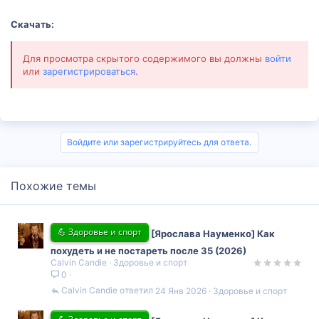
Скачать:
Для просмотра скрытого содержимого вы должны
войти
или
зарегистрироваться
.
Войдите или зарегистрируйтесь для ответа.
Похожие темы
💪 Здоровье и спорт
[Ярослава Науменко] Как
похудеть и не постареть после 35 (2026)
Calvin Candie
Здоровье и спорт
0
Calvin Candie
24 Янв 2026
Здоровье и спорт