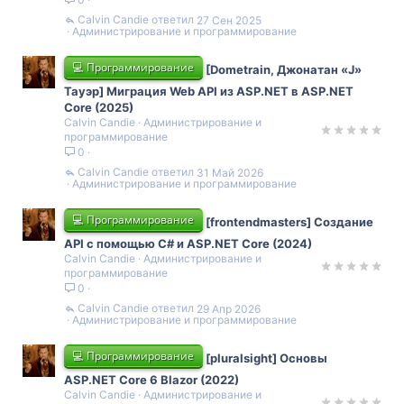
Calvin Candie
27 Сен 2025
Администрирование и программирование
💻 Программирование
[Dometrain, Джонатан «J»
Тауэр] Миграция Web API из ASP.NET в ASP.NET
Core (2025)
Calvin Candie
Администрирование и
программирование
0
Calvin Candie
31 Май 2026
Администрирование и программирование
💻 Программирование
[frontendmasters] Создание
API с помощью C# и ASP.NET Core (2024)
Calvin Candie
Администрирование и
программирование
0
Calvin Candie
29 Апр 2026
Администрирование и программирование
💻 Программирование
[pluralsight] Основы
ASP.NET Core 6 Blazor (2022)
Calvin Candie
Администрирование и