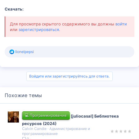
Скачать:
Для просмотра скрытого содержимого вы должны
войти
или
зарегистрироваться
.
Р
lionelpepsi
е
а
к
ц
и
Войдите или зарегистрируйтесь для ответа.
и
:
Похожие темы
💻 Программирование
[juliocasal] Библиотека
ресурсов (2024)
Calvin Candie
Администрирование и
программирование
0