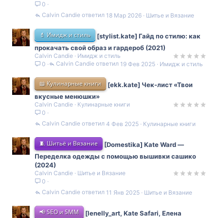
0
Calvin Candie
18 Мар 2026
Шитье и Вязание
💄 Имидж и стиль
[stylist.kate] Гайд по стилю: как
прокачать свой образ и гардероб (2021)
Calvin Candie
Имидж и стиль
Calvin Candie
19 Фев 2025
Имидж и стиль
0
📖 Кулинарные книги
[ekk.kate] Чек-лист «Твои
вкусные менюшки»
Calvin Candie
Кулинарные книги
0
Calvin Candie
4 Фев 2025
Кулинарные книги
🧵 Шитьё и Вязание
[Domestika] Kate Ward ―
Переделка одежды с помощью вышивки сашико
(2024)
Calvin Candie
Шитье и Вязание
0
Calvin Candie
11 Янв 2025
Шитье и Вязание
📢 SEO и SMM
[lenelly_art, Kate Safari, Елена