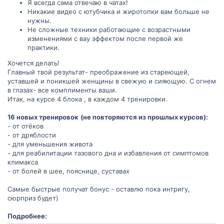
Я всегда сама отвечаю в чатах!
Никакие видео с ютубчика и жиротопки вам больше не
нужны.
Не сложные техники работающие с возрастными
изменениями с вау эффектом после первой же
практики.
Хочется делать!
Главный твой результат- преображение из стареющей,
уставшей и поникшей женщины в свежую и сияющую. С огнем
в глазах- все комплименты ваши.
Итак, на курсе 4 блока , в каждом 4 тренировки.
16 новых тренировок
(не повторяются из прошлых курсов):
- от отёков
- от дряблости
- для уменьшения живота
- для реабилитации тазового дна и избавления от симптомов
климакса
- от болей в шее, пояснице, суставах
Самые быстрые получат бонус - оставлю пока интригу,
сюрприз будет)
Подробнее: