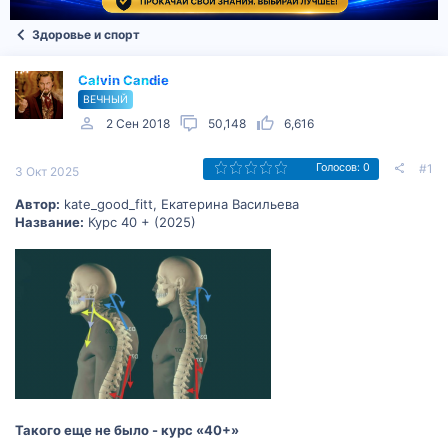
Здоровье и спорт
Calvin Candie
ВЕЧНЫЙ
2 Сен 2018
50,148
6,616
#1
Голосов: 0
3 Окт 2025
Автор:
kate_good_fitt, Екатерина Васильева
Название:
Курс 40 + (2025)
Такого еще не было - курс «40+»