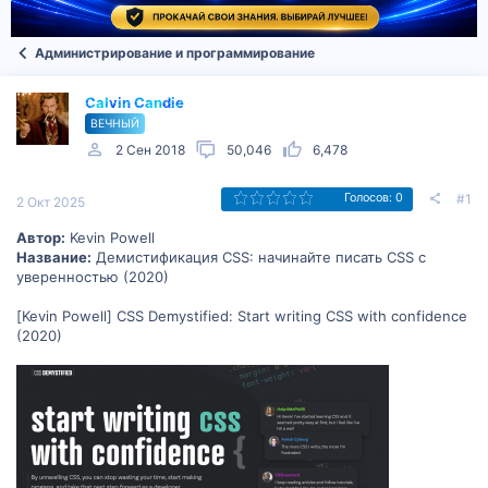
Администрирование и программирование
Calvin Candie
ВЕЧНЫЙ
2 Сен 2018
50,046
6,478
#1
Голосов: 0
2 Окт 2025
Автор:
Kevin Powell
Название:
Демистификация CSS: начинайте писать CSS с
уверенностью (2020)
[Kevin Powell] CSS Demystified: Start writing CSS with confidence
(2020)