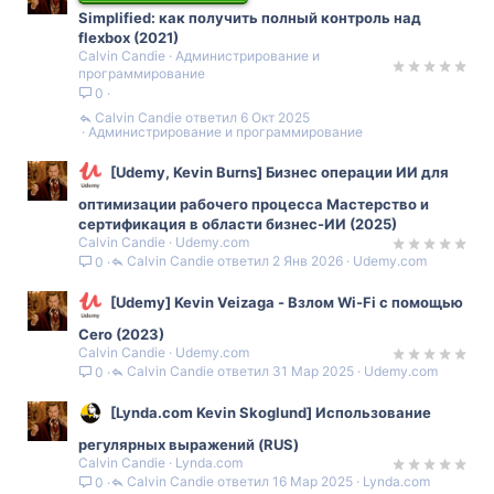
Simplified: как получить полный контроль над
flexbox (2021)
Calvin Candie
Администрирование и
программирование
0
Calvin Candie
6 Окт 2025
Администрирование и программирование
[Udemy, Kevin Burns] Бизнес операции ИИ для
оптимизации рабочего процесса Мастерство и
сертификация в области бизнес-ИИ (2025)
Calvin Candie
Udemy.com
Calvin Candie
2 Янв 2026
Udemy.com
0
[Udemy] Kevin Veizaga - Взлом Wi-Fi с помощью
Cero (2023)
Calvin Candie
Udemy.com
Calvin Candie
31 Мар 2025
Udemy.com
0
[Lynda.com Kevin Skoglund] Использование
регулярных выражений (RUS)
Calvin Candie
Lynda.com
Calvin Candie
16 Мар 2025
Lynda.com
0