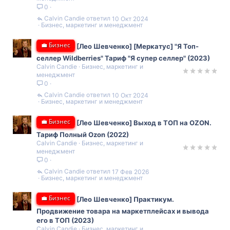
0
Calvin Candie
10 Окт 2024
Бизнес, маркетинг и менеджмент
💼 Бизнес
[Лео Шевченко] [Меркатус] "Я Топ-
селлер Wildberries" Тариф "Я супер селлер" (2023)
Calvin Candie
Бизнес, маркетинг и
менеджмент
0
Calvin Candie
10 Окт 2024
Бизнес, маркетинг и менеджмент
💼 Бизнес
[Лео Шевченко] Выход в ТОП на OZON.
Тариф Полный Ozon (2022)
Calvin Candie
Бизнес, маркетинг и
менеджмент
0
Calvin Candie
17 Фев 2026
Бизнес, маркетинг и менеджмент
💼 Бизнес
[Лео Шевченко] Практикум.
Продвижение товара на маркетплейсах и вывода
его в ТОП (2023)
Calvin Candie
Бизнес, маркетинг и