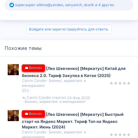
Р
super.super-albina@yandex
,
sanyarich
,
skorik
и 4 других
е
а
к
ц
и
Войдите или зарегистрируйтесь для ответа.
и
:
Похожие темы
💼 Бизнес
[Лео Шевченко] [Меркатус] Китай для
бизнеса 2.0. Тариф Закупка в Китае (2025)
Calvin Candie
Бизнес, маркетинг и
менеджмент
0
Calvin Candie
24 Фев 2025
Бизнес, маркетинг и менеджмент
💼 Бизнес
[Лео Шевченко] [Меркатус] Быстрый
старт на Яндекс Маркет. Тариф Топ на Яндекс
Маркет. Июнь (2024)
Calvin Candie
Бизнес, маркетинг и
менеджмент