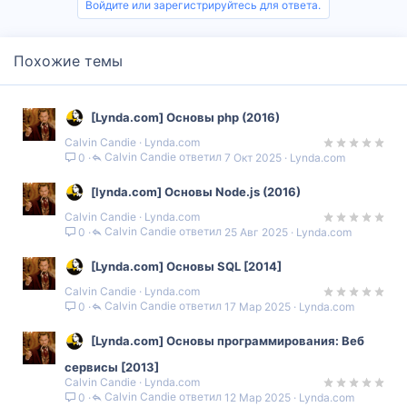
Войдите или зарегистрируйтесь для ответа.
Похожие темы
[Lynda.com] Основы php (2016)
Calvin Candie
Lynda.com
Calvin Candie
7 Окт 2025
Lynda.com
0
[lynda.com] Основы Node.js (2016)
Calvin Candie
Lynda.com
Calvin Candie
25 Авг 2025
Lynda.com
0
[Lynda.com] Основы SQL [2014]
Calvin Candie
Lynda.com
Calvin Candie
17 Мар 2025
Lynda.com
0
[Lynda.com] Основы программирования: Веб
сервисы [2013]
Calvin Candie
Lynda.com
Calvin Candie
12 Мар 2025
Lynda.com
0