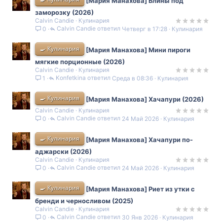
[Мария Манахова] Блины под
заморозку (2026)
Calvin Candie
Кулинария
Calvin Candie
Четверг в 17:28
Кулинария
0
🍳 Кулинария
[Мария Манахова] Мини пироги
мягкие порционные (2026)
Calvin Candie
Кулинария
Konfetkina
Среда в 08:36
Кулинария
1
🍳 Кулинария
[Мария Манахова] Хачапури (2026)
Calvin Candie
Кулинария
Calvin Candie
24 Май 2026
Кулинария
0
🍳 Кулинария
[Мария Манахова] Хачапури по-
аджарски (2026)
Calvin Candie
Кулинария
Calvin Candie
24 Май 2026
Кулинария
0
🍳 Кулинария
[Мария Манахова] Риет из утки с
бренди и черносливом (2025)
Calvin Candie
Кулинария
Calvin Candie
30 Янв 2026
Кулинария
0