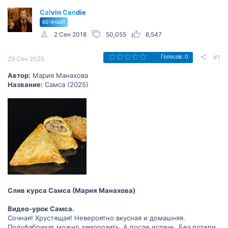
Calvin Candie
ВЕЧНЫЙ
2 Сен 2018
50,055
6,547
#1
Голосов: 0
29 Сен 2025
Автор:
Мария Манахова
Название:
Самса (2025)
Слив курса Самса (Мария Манахова)
Видео-урок Самса.
Сочная! Хрустящая! Невероятно вкусная и домашняя.
Полуфабрикат можно заморозить. А после испечь. Без потери