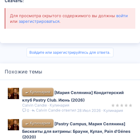
Скачать:
Для просмотра скрытого содержимого вы должны
войти
или
зарегистрироваться
.
Войдите или зарегистрируйтесь для ответа.
Похожие темы
🍳 Кулинария
[Мария Селянина] Кондитерский
клуб Pastry Club. Июнь (2026)
Calvin Candie
Кулинария
Calvin Candie
28 Июл 2026
Кулинария
0
🍳 Кулинария
[Pastry Campus, Мария Селянина]
Бисквиты для витрины: Брауни, Кулан, Pain d'Génes
(2020)