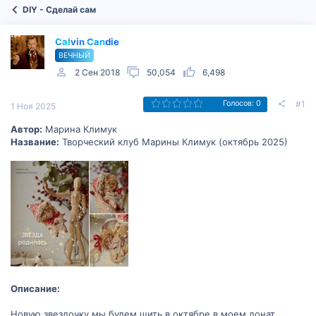
DIY - Сделай сам
Calvin Candie
ВЕЧНЫЙ
2 Сен 2018
50,054
6,498
#1
Голосов: 0
1 Ноя 2025
Автор:
Марина Климук
Название:
Творческий клуб Марины Климук (октябрь 2025)
Описание:
Новую звездочку мы будем шить в октябре в моем донат