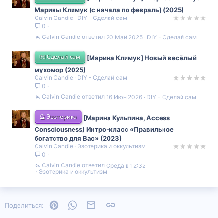
Марины Климук (с начала по февраль) (2025)
Calvin Candie
DIY - Сделай сам
0
Calvin Candie
20 Май 2025
DIY - Сделай сам
👐 Сделай сам
[Марина Климук] Новый весёлый
мухомор (2025)
Calvin Candie
DIY - Сделай сам
0
Calvin Candie
16 Июн 2026
DIY - Сделай сам
🔮 Эзотерика
[Марина Кульпина, Access
Consciousness] Интро-класс «Правильное
богатство для Вас» (2023)
Calvin Candie
Эзотерика и оккультизм
0
Calvin Candie
Среда в 12:32
Эзотерика и оккультизм
Pinterest
WhatsApp
Электронная почта
Ссылка
Поделиться: