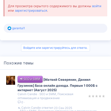
Для просмотра скрытого содержимого вы должны
войти
или
зарегистрироваться
.
Р
garantul1
е
а
к
ц
и
Войдите или зарегистрируйтесь для ответа.
и
:
Похожие темы
📢 SEO и SMM
[Матвей Северянин, Даниил
Грузинов] База онлайн дохода. Первые 1 000$ с
интернет (Август 2025)
Calvin Candie
SEO и SMM, Поисковая
оптимизация и продвижение
0
Calvin Candie
23 Сен 2025
SEO и SMM, Поисковая оптимизация и продвижение