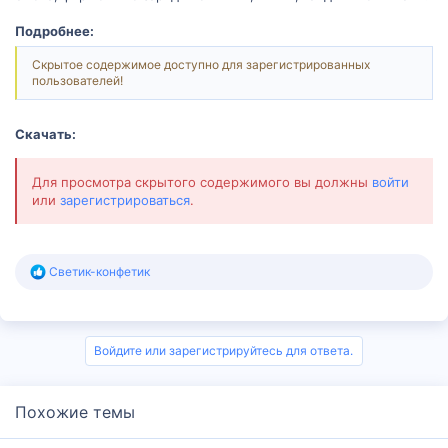
Подробнее:
Скрытое содержимое доступно для зарегистрированных
пользователей!
Скачать:
Для просмотра скрытого содержимого вы должны
войти
или
зарегистрироваться
.
Р
Светик-конфетик
е
а
к
ц
и
Войдите или зарегистрируйтесь для ответа.
и
:
Похожие темы