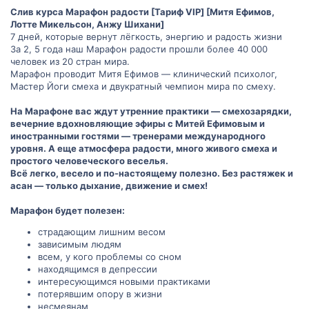
Слив курса Марафон радости [Тариф VIP] [Митя Ефимов,
Лотте Микельсон, Анжу Шихани]
7 дней, которые вернут лёгкость, энергию и радость жизни
За 2, 5 года наш Марафон радости прошли более 40 000
человек из 20 стран мира.
Марафон проводит Митя Ефимов — клинический психолог,
Мастер Йоги смеха и двукратный чемпион мира по смеху.
На Марафоне вас ждут утренние практики — смехозарядки,
вечерние вдохновляющие эфиры с Митей Ефимовым и
иностранными гостями — тренерами международного
уровня. А еще атмосфера радости, много живого смеха и
простого человеческого веселья.
Всё легко, весело и по-настоящему полезно. Без растяжек и
асан — только дыхание, движение и смех!
Марафон будет полезен:
страдающим лишним весом
зависимым людям
всем, у кого проблемы со сном
находящимся в депрессии
интересующимся новыми практиками
потерявшим опору в жизни
несмеянам