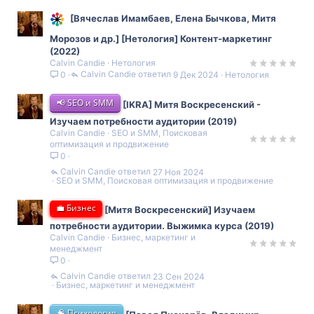
[Вячеслав Имамбаев, Елена Бычкова, Митя
Морозов и др.] [Нетология] Контент-маркетинг
(2022)
Calvin Candie
Нетология
Calvin Candie
9 Дек 2024
Нетология
0
📢 SEO и SMM
[IKRA] Митя Воскресенский -
Изучаем потребности аудитории (2019)
Calvin Candie
SEO и SMM, Поисковая
оптимизация и продвижение
0
Calvin Candie
27 Ноя 2024
SEO и SMM, Поисковая оптимизация и продвижение
💼 Бизнес
[Митя Воскресенский] Изучаем
потребности аудитории. Выжимка курса (2019)
Calvin Candie
Бизнес, маркетинг и
менеджмент
0
Calvin Candie
23 Сен 2024
Бизнес, маркетинг и менеджмент
🧠 Психология