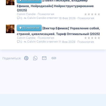
[Павел Пискарёв, Владимир
Ефимов, Нейродизайн] Нейроструктурирование
(2025)
Calvin Candie
Психология
Calvin Candie
18 Фев 2026
Психология
0
🧠 Психология
[Виктор Ефимов] Управление собой,
страной, цивилизацией. Тариф Оптимальный (2025)
Calvin Candie
Психология
Calvin Candie
11 Фев 2026
Психология
0
Pinterest
WhatsApp
Электронная почта
Ссылка
Поделиться: