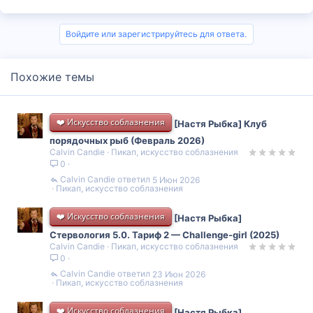
а
к
ц
и
Войдите или зарегистрируйтесь для ответа.
и
:
Похожие темы
❤️ Искусство соблазнения
[Настя Рыбка] Клуб
порядочных рыб (Февраль 2026)
Calvin Candie
Пикап, искусство соблазнения
0
Calvin Candie
5 Июн 2026
Пикап, искусство соблазнения
❤️ Искусство соблазнения
[Настя Рыбка]
Стервология 5.0. Тариф 2 — Challenge-girl (2025)
Calvin Candie
Пикап, искусство соблазнения
0
Calvin Candie
23 Июн 2026
Пикап, искусство соблазнения
❤️ Искусство соблазнения
[Настя Рыбка]