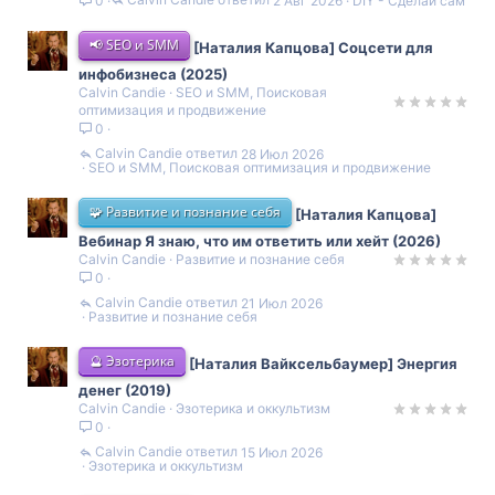
2 Авг 2026
DIY - Сделай сам
0
📢 SEO и SMM
[Наталия Капцова] Соцсети для
инфобизнеса (2025)
Calvin Candie
SEO и SMM, Поисковая
оптимизация и продвижение
0
Calvin Candie
28 Июл 2026
SEO и SMM, Поисковая оптимизация и продвижение
🧩 Развитие и познание себя
[Наталия Капцова]
Вебинар Я знаю, что им ответить или хейт (2026)
Calvin Candie
Развитие и познание себя
0
Calvin Candie
21 Июл 2026
Развитие и познание себя
🔮 Эзотерика
[Наталия Вайксельбаумер] Энергия
денег (2019)
Calvin Candie
Эзотерика и оккультизм
0
Calvin Candie
15 Июл 2026
Эзотерика и оккультизм