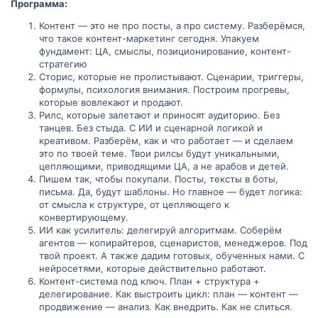
Программа:
Контент — это не про посты, а про систему. Разберёмся,
что такое контент-маркетинг сегодня. Упакуем
фундамент: ЦА, смыслы, позиционирование, контент-
стратегию
Сторис, которые не пролистывают. Сценарии, триггеры,
формулы, психология внимания. Построим прогревы,
которые вовлекают и продают.
Рилс, которые залетают и приносят аудиторию. Без
танцев. Без стыда. С ИИ и сценарной логикой и
креативом. Разберём, как и что работает — и сделаем
это по твоей теме. Твои рилсы будут уникальными,
цепляющими, приводящими ЦА, а не арабов и детей.
Пишем так, чтобы покупали. Посты, тексты в боты,
письма. Да, будут шаблоны. Но главное — будет логика:
от смысла к структуре, от цепляющего к
конвертирующему.
ИИ как усилитель: делегируй алгоритмам. Соберём
агентов — копирайтеров, сценаристов, менеджеров. Под
твой проект. А также дадим готовых, обученных нами. С
нейросетями, которые действительно работают.
Контент-система под ключ. План + структура +
делегирование. Как выстроить цикл: план — контент —
продвижение — анализ. Как внедрить. Как не слиться.