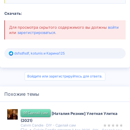
Скачать:
Для просмотра скрытого содержимого вы должны
войти
или
зарегистрироваться
.
Р
dsfsdfsdf
,
kotunis
и
Карина125
е
а
к
ц
и
Войдите или зарегистрируйтесь для ответа.
и
:
Похожие темы
👐 Сделай сам
[Наталия Резник] Улетная Улитка
(2021)
Calvin Candie
DIY - Сделай сам
Calvin Candie