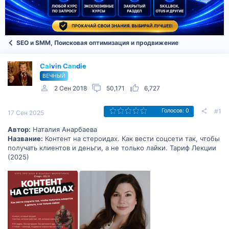
SEO и SMM, Поисковая оптимизация и продвижение
Calvin Candie
ВЕЧНЫЙ
2 Сен 2018
50,171
6,727
#1
Голосов: 0
17 Сен 2025
Автор:
Наталия Анарбаева
Название:
Контент на стероидах. Как вести соцсети так, чтобы
получать клиентов и деньги, а не только лайки. Тариф Лекции
(2025)