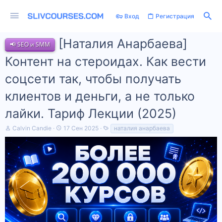
Вход
Регистрация
[Наталия Анарбаева]
📢 SEO и SMM
Контент на стероидах. Как вести
соцсети так, чтобы получать
клиентов и деньги, а не только
лайки. Тариф Лекции (2025)
А
Д
Т
Calvin Candie
17 Сен 2025
наталия анарбаева
в
а
е
т
т
г
о
а
и
р
н
т
а
е
ч
м
а
ы
л
а