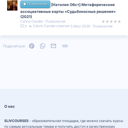
🧠 Психология
[Наталия Обст] Метафорические
ассоциативные карты «Судьбоносные решения»
(2021)
Calvin Candie
Психология
Calvin Candie
5 Июл 2026
Психология
0
Pinterest
WhatsApp
Электронная почта
Ссылка
Поделиться:
О нас
SLIVCOURSES
- образовательная площадка, где можно скачать курсы
по самым актуальным темам и получить доступ к качественному