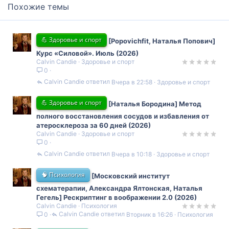
Похожие темы
💪 Здоровье и спорт
[Popovichfit, Наталья Попович]
Курс «Силовой». Июль (2026)
Calvin Candie
Здоровье и спорт
0
Calvin Candie
Вчера в 22:58
Здоровье и спорт
💪 Здоровье и спорт
[Наталья Бородина] Метод
полного восстановления сосудов и избавления от
атеросклероза за 60 дней (2026)
Calvin Candie
Здоровье и спорт
0
Calvin Candie
Вчера в 10:18
Здоровье и спорт
🧠 Психология
[Московский институт
схематерапии, Александра Ялтонская, Наталья
Гегель] Рескриптинг в воображении 2.0 (2026)
Calvin Candie
Психология
Calvin Candie
Вторник в 16:26
Психология
0