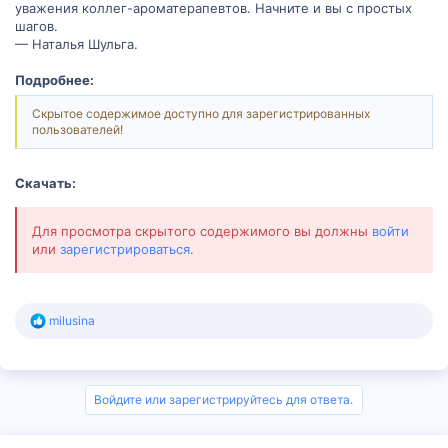
уважения коллег-ароматерапевтов. Начните и вы с простых
шагов.
— Наталья Шульга.
Подробнее:
Скрытое содержимое доступно для зарегистрированных
пользователей!
Скачать:
Для просмотра скрытого содержимого вы должны
войти
или
зарегистрироваться
.
Р
milusina
е
а
к
ц
и
Войдите или зарегистрируйтесь для ответа.
и
: