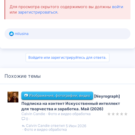
Для просмотра скрытого содержимого вы должны
войти
или
зарегистрироваться
.
Р
milusina
е
а
к
ц
и
Войдите или зарегистрируйтесь для ответа.
и
:
Похожие темы
📷 Изображения, фотографии, видео
[Neyrograph]
Подписка на контент Искусственный интеллект
для творчества и заработка. Май (2026)
Calvin Candie
Фото и видео обработка
0
Calvin Candie
5 Июн 2026
Фото и видео обработка