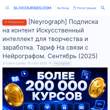
Вход
Регистрация
[Neyrograph] Подписка
💠 Нейросети
на контент Искусственный
интеллект для творчества и
заработка. Тариф На связи с
Нейрографом. Сентябрь (2025)
А
Д
Т
Calvin Candie
1 Окт 2025
neyrograph
в
а
е
т
т
г
о
а
и
р
н
т
а
е
ч
м
а
ы
л
а