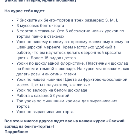
На курсе тебя ждет:
7 бисквитных бенто-тортов в трех размерах: S, M, L
3 муссовых бенто-торта
6 тортов в стаканах. Это 6 абсолютно новых уроков по
тортам панчо в стаканах
Урок по нашему новому авторскому масляному крему на
швейцарской меренге. Крем настолько удобный в
работе, что вы научитесь делать еверочтной красоты
цветы. Более 15 видов цветов
Уроки по шоколадной флористике. Пластичный шоколад
на белом и темной шоколаде. На курсе мы покажем, как
делать розы и анютины глазки
Урок по нашей новинке! Цвета из фруктово-шоколадной
массе. Цветы получаются, как живые
Урок по велюру на белом шоколаде
Работа с сахарной бумагой
Три урока по финишным кремам для выравнивания
тортов
Урок по выравниванию торта.
Все это и многое другое ждет вас на нашем курсе «Свежий
взгляд на бенто-торты»!
Подробнее: