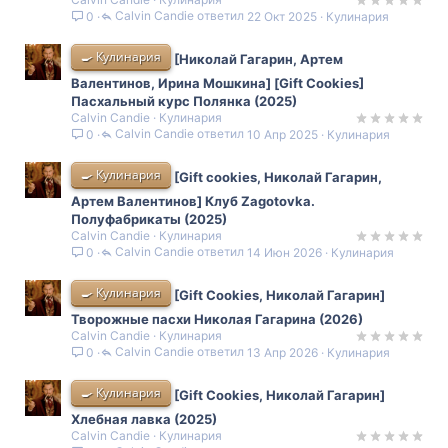
Calvin Candie
22 Окт 2025
Кулинария
0
🍳 Кулинария
[Николай Гагарин, Артем
Валентинов, Ирина Мошкина] [Gift Cookies]
Пасхальный курс Полянка (2025)
Calvin Candie
Кулинария
Calvin Candie
10 Апр 2025
Кулинария
0
🍳 Кулинария
[Gift cookies, Николай Гагарин,
Артем Валентинов] Клуб Zagotovka.
Полуфабрикаты (2025)
Calvin Candie
Кулинария
Calvin Candie
14 Июн 2026
Кулинария
0
🍳 Кулинария
[Gift Cookies, Николай Гагарин]
Творожные пасхи Николая Гагарина (2026)
Calvin Candie
Кулинария
Calvin Candie
13 Апр 2026
Кулинария
0
🍳 Кулинария
[Gift Cookies, Николай Гагарин]
Хлебная лавка (2025)
Calvin Candie
Кулинария