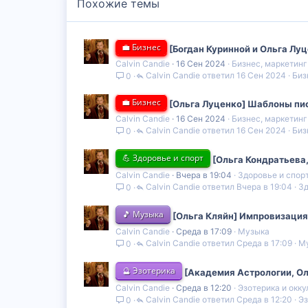
Похожие темы
💼 Бизнес
[Богдан Куринной и Ольга Луц
Calvin Candie
16 Сен 2024
Бизнес, маркетин
Calvin Candie
16 Сен 2024
Биз
0
💼 Бизнес
[Ольга Луценко] Шаблоны пи
Calvin Candie
16 Сен 2024
Бизнес, маркетин
Calvin Candie
16 Сен 2024
Биз
0
💪 Здоровье и спорт
[Ольга Кондратьева
Calvin Candie
Вчера в 19:04
Здоровье и спор
Calvin Candie
Вчера в 19:04
Зд
0
🎵 Музыка
[Ольга Кляйн] Импровизация
Calvin Candie
Среда в 17:09
Музыка
Calvin Candie
Среда в 17:09
М
0
🔮 Эзотерика
[Академия Астрологии, Ол
Calvin Candie
Среда в 12:20
Эзотерика и окку
Calvin Candie
Среда в 12:20
Эз
0