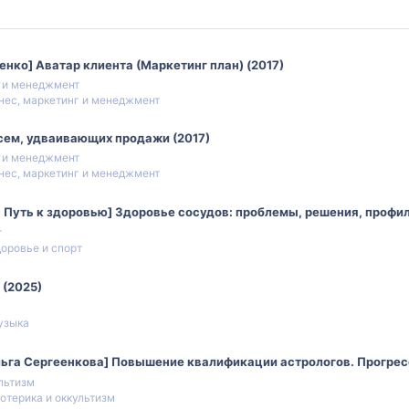
енко] Аватар клиента (Маркетинг план) (2017)
г и менеджмент
нес, маркетинг и менеджмент
сем, удваивающих продажи (2017)
г и менеджмент
нес, маркетинг и менеджмент
, Путь к здоровью] Здоровье сосудов: проблемы, решения, профи
т
оровье и спорт
 (2025)
узыка
ьга Сергеенкова] Повышение квалификации астрологов. Прогресс
льтизм
отерика и оккультизм