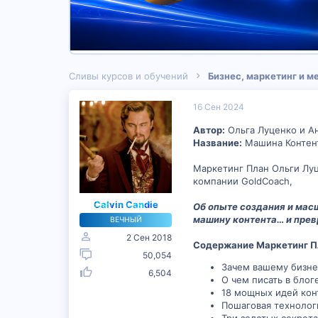
Сливы курсов и обучений
Бизнес, маркетинг и 
16 Сен 2024
Автор:
Ольга Луценко и А
Название:
Машина Контент
Маркетинг План Ольги Луц
компании GoldCoach,
Calvin Candie
Об опыте создания и масш
машину контента… и прев
ВЕЧНЫЙ
2 Сен 2018
Содержание Маркетинг П
50,054
Зачем вашему бизне
6,504
О чем писать в блог
18 мощных идей кон
Пошаговая технологи